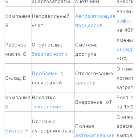
Б
энергозатраты
счетчики
энергии
Увеличе
Компания
Неправильный
Автоматизация
эффект
В
учет
процессов
на 40%
Уменьш
Рабочее
Отсутствие
Система
инциден
место G
безопасности
доступа
50%
Оптими
Проблемы
с
Отслеживание
Склад D
логисти
логистикой
запасов
затрат 
Компания
Нехватка
Рост
пр
Внедрение IoT
E
технологии
на 15%
Снижен
Сложные
Полная
времен
Бизнес
F
аутсорсинговые
автоматизация
выполне