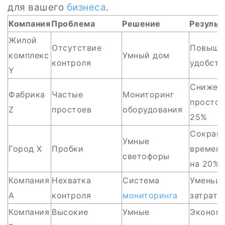
для вашего
бизнеса
.
Компания
Проблема
Решение
Результ
Жилой
Отсутствие
Повыше
комплекс
Умный дом
контроля
удобств
Y
Снижен
Фабрика
Частые
Мониторинг
простое
Z
простоев
оборудования
25%
Сокращ
Умные
Город X
Пробки
времени
светофоры
на 20%
Компания
Нехватка
Система
Уменьш
А
контроля
мониторинга
затрат 
Компания
Высокие
Умные
Эконом