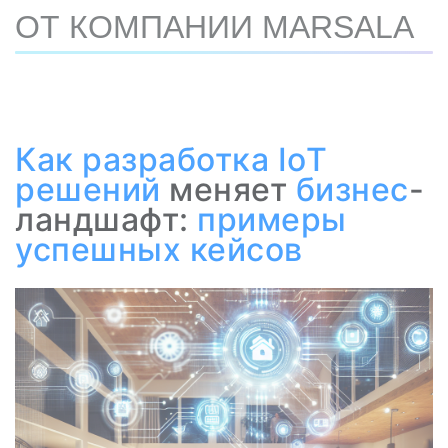
ОТ КОМПАНИИ MARSALA
Как
разработка IoT
решений
меняет
бизнес
-
ландшафт:
примеры
успешных кейсов