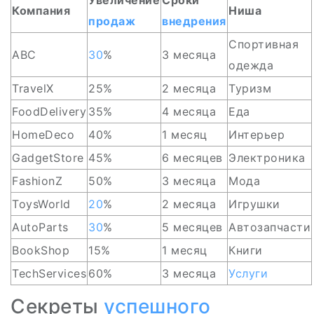
Увеличение
Сроки
Компания
Ниша
продаж
внедрения
Спортивная
ABC
30
%
3 месяца
одежда
TravelX
25%
2 месяца
Туризм
FoodDelivery
35%
4 месяца
Еда
HomeDeco
40%
1 месяц
Интерьер
GadgetStore
45%
6 месяцев
Электроника
FashionZ
50%
3 месяца
Мода
ToysWorld
20
%
2 месяца
Игрушки
AutoParts
30
%
5 месяцев
Автозапчасти
BookShop
15%
1 месяц
Книги
TechServices
60%
3 месяца
Услуги
Секреты
успешного