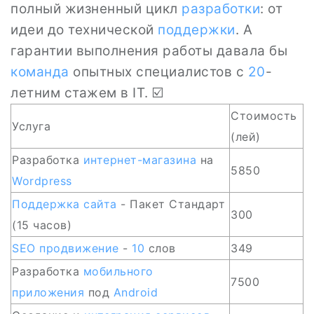
полный жизненный цикл
разработки
: от
идеи до технической
поддержки
. А
гарантии выполнения работы давала бы
команда
опытных специалистов с
20
-
летним стажем в IT. ☑️
Стоимость
Услуга
(лей)
Разработка
интернет-магазина
на
5850
Wordpress
Поддержка сайта
- Пакет Стандарт
300
(15 часов)
SEO
продвижение
-
10
слов
349
Разработка
мобильного
7500
приложения
под
Android