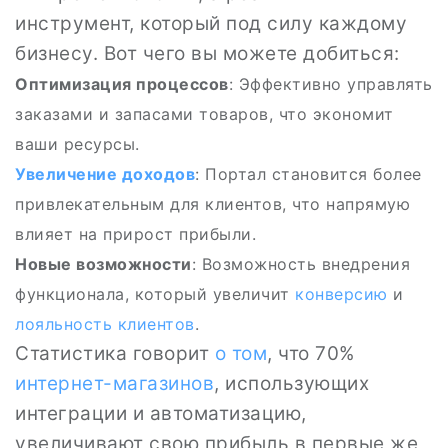
инструмент, который под силу каждому
бизнесу. Вот чего вы можете добиться:
Оптимизация процессов
: Эффективно управлять
заказами и запасами товаров, что экономит
ваши ресурсы.
Увеличение доходов
: Портал становится более
привлекательным для клиентов, что напрямую
влияет на прирост прибыли.
Новые возможности
: Возможность внедрения
функционала, который увеличит
конверсию
и
лояльность клиентов
.
Статистика говорит
о том
, что 70%
интернет-магазинов
, использующих
интеграции и автоматизацию,
увеличивают свою прибыль в первые же