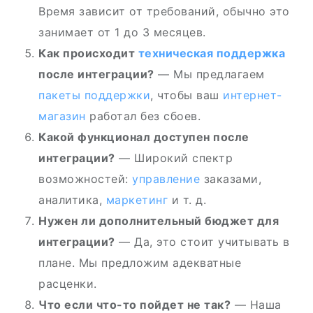
Время зависит от требований, обычно это
занимает от 1 до 3 месяцев.
Как происходит
техническая поддержка
после интеграции?
— Мы предлагаем
пакеты поддержки
, чтобы ваш
интернет-
магазин
работал без сбоев.
Какой функционал доступен после
интеграции?
— Широкий спектр
возможностей:
управление
заказами,
аналитика,
маркетинг
и т. д.
Нужен ли дополнительный бюджет для
интеграции?
— Да, это стоит учитывать в
плане. Мы предложим адекватные
расценки.
Что если что-то пойдет не так?
— Наша