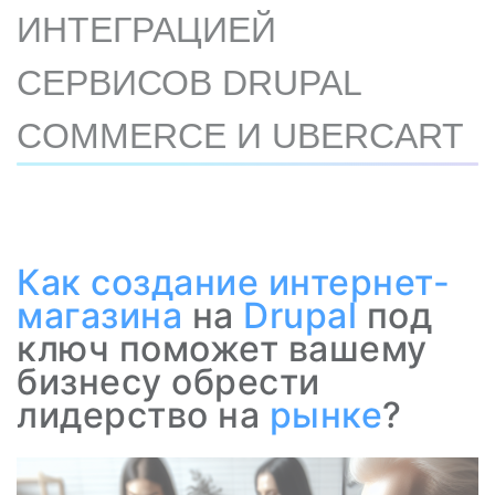
ИНТЕГРАЦИЕЙ
СЕРВИСОВ DRUPAL
COMMERCE И UBERCART
Как
создание интернет-
магазина
на
Drupal
под
ключ поможет вашему
бизнесу обрести
лидерство на
рынке
?