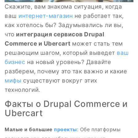
Скажите, вам знакома ситуация, когда
ваш
интернет-магазин
не работает так,
как хотелось бы? Задумывались ли вы,
что
интеграция сервисов Drupal
Commerce и Ubercart
может стать тем
решающим шагом, который выведет
ваш
бизнес
на новый уровень? Давайте
разберем, почему это так важно и какие
мифы
существуют вокруг этих
технологий.
Факты о Drupal Commerce и
Ubercart
Малые и большие
проекты
: Обе платформы