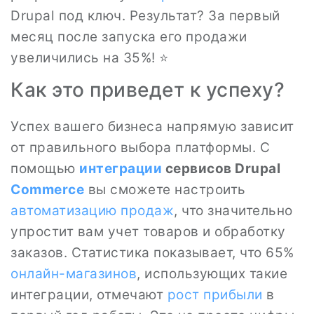
Drupal под ключ. Результат? За первый
месяц после запуска его продажи
увеличились на 35%! ⭐
Как это приведет к успеху?
Успех вашего бизнеса напрямую зависит
от правильного выбора платформы. С
помощью
интеграции
сервисов Drupal
Commerce
вы сможете настроить
автоматизацию продаж
, что значительно
упростит вам учет товаров и обработку
заказов. Статистика показывает, что 65%
онлайн-магазинов
, использующих такие
интеграции, отмечают
рост прибыли
в