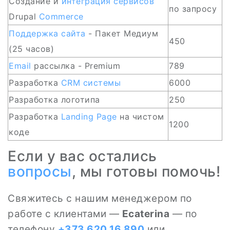
Создание и
интеграция сервисов
по запросу
Drupal
Commerce
Поддержка сайта
- Пакет Медиум
450
(25 часов)
Email
рассылка - Premium
789
Разработка
CRM
системы
6000
Разработка логотипа
250
Разработка
Landing Page
на чистом
1200
коде
Если у вас остались
вопросы
, мы готовы помочь!
Свяжитесь с нашим менеджером по
работе с клиентами —
Ecaterina
— по
телефону
+373 620 16 890
или