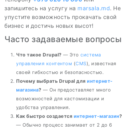
запишитесь на услугу на
marsala.md
. Не
упустите возможность прокачать свой
бизнес и достичь новых высот!
Часто задаваемые вопросы
Что такое Drupal?
— Это
система
управления контентом
(
CMS
), известная
своей гибкостью и безопасностью.
Почему выбрать Drupal для
интернет-
магазина
?
— Он предоставляет много
возможностей для кастомизации и
удобства управления.
Как быстро создается
интернет-магазин
?
— Обычно процесс занимает от 2 до 6