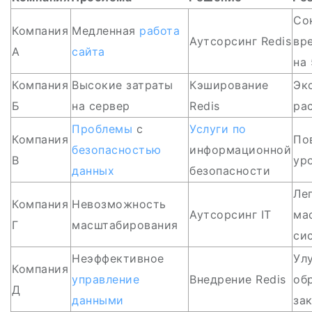
Со
Компания
Медленная
работа
Аутсорсинг Redis
вр
А
сайта
на
Компания
Высокие затраты
Кэширование
Эк
Б
на сервер
Redis
ра
Проблемы
с
Услуги по
Компания
По
безопасностью
информационной
В
ур
данных
безопасности
Ле
Компания
Невозможность
Аутсорсинг IT
ма
Г
масштабирования
си
Неэффективное
Ул
Компания
управление
Внедрение Redis
об
Д
данными
за