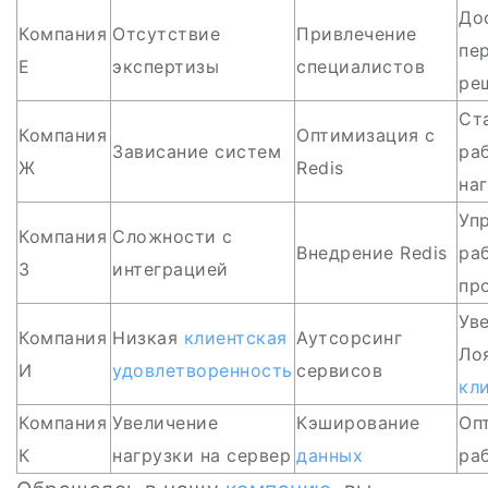
До
Компания
Отсутствие
Привлечение
пе
Е
экспертизы
специалистов
ре
Ст
Компания
Оптимизация с
Зависание систем
ра
Ж
Redis
на
Уп
Компания
Сложности с
Внедрение Redis
ра
З
интеграцией
пр
Ув
Компания
Низкая
клиентская
Аутсорсинг
Ло
И
удовлетворенность
сервисов
кл
Компания
Увеличение
Кэширование
Оп
К
нагрузки на сервер
данных
ра