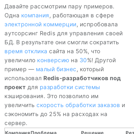
Давайте рассмотрим пару примеров.
Одна
компания
, работающая в сфере
электронной коммерции
, испробовала
аутсорсинг Redis для управления своей
БД. В результате они смогли сократить
время отклика
сайта на 50%, что
увеличило
конверсию
на
30
%! Другой
пример —
малый бизнес
, который
использовал
Redis-разработчиков под
проект
для
разработки
системы
кэширования. Это позволило им
увеличить
скорость обработки заказов
и
сэкономить до 25% на расходах на
сервер.
Компания
Проблема
Решение
Ре