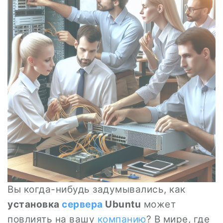
Вы когда-нибудь задумывались, как
установка
сервера
Ubuntu
может
повлиять на вашу
компанию
? В мире, где