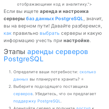
отображающими код и аналитику.">
Если вы ищете
аренда и настроика
серверы
баз данных
PostgreSQL
, значит,
вы на верном пути! Давайте разберемся,
как
правильно
выбрать
серверы и какую
информацию учесть при
настройке
.
Этапы
аренды серверов
PostgreSQL
Определите ваши потребности:
сколько
данных
вы планируете хранить? ⭐
Выберите подходящего поставщика
серверов
. Убедитесь, что он предлагает
поддержку
PostgreSQL
.
Арендуйте сервер и получите
доступ
к