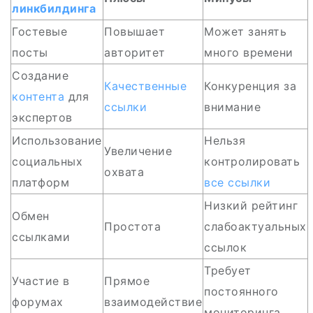
линкбилдинга
Гостевые
Повышает
Может занять
посты
авторитет
много времени
Создание
Качественные
Конкуренция за
контента
для
ссылки
внимание
экспертов
Использование
Нельзя
Увеличение
социальных
контролировать
охвата
платформ
все
ссылки
Низкий рейтинг
Обмен
Простота
слабоактуальных
ссылками
ссылок
Требует
Участие в
Прямое
постоянного
форумах
взаимодействие
мониторинга