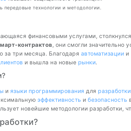
ь передовые технологии и методологии.
мающаяся финансовыми услугами, столкнулся
март-контрактов
, они смогли значительно у
о за три месяца. Благодаря
автоматизации
и 
клиентов
и вышла на новые
рынки
.
м?
ты
и
языки программирования
для
разработки
максимальную
эффективность
и
безопасность
в
ользует новейшие методологии разработки, ч
работки?