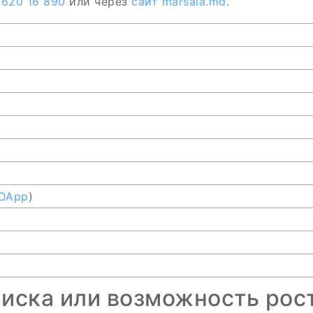
 620 16 890
или через
сайт
marsala.md
.
DApp
)
иска или возможность рос