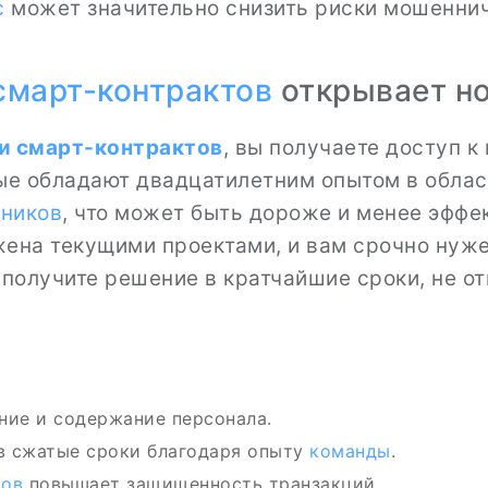
с
может значительно снизить риски мошенни
смарт-контрактов
открывает н
и
смарт-контрактов
, вы получаете доступ 
рые обладают двадцатилетним опытом в област
дников
, что может быть дороже и менее эффе
ена текущими проектами, и вам срочно нуж
 получите решение в кратчайшие сроки, не о
ение и содержание персонала.
в сжатые сроки благодаря опыту
команды
.
тов
повышает защищенность транзакций.