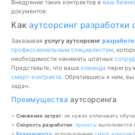
Внедрение таких контрактов в
ваш бизне
документов.
Как
аутсорсинг разработки 
Заказывая
услугу аутсорсинг
разработк
профессиональным специалистам
, кото
необходимости нанимать штатных
сотру
Представьте, что ваша
команда
перегруж
смарт-контракта
. Обратившись к нам, вы
задач.
Преимущества
аутсорсинга
⭐
Снижение затрат
: не нужно оплачивать обуч
⭐
Скорость разработки
:
проекты
выполняются 
⭐
Безопасность
: использование
смарт-контрак