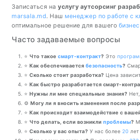
Записаться на
услугу аутсорсинг разра
marsala.md
. Наш
менеджер по работе с к
оптимальное решение для вашего
бизнес
Часто задаваемые вопросы
⭐
Что такое
смарт-контракт
?
Это
програм
⭐️
Как обеспечивается
безопасность
?
Смар
⭐
Сколько стоит разработка?
Цена зависит
⭐
Как быстро разработается смарт-контр
⭐
Нужны ли мне специальные знания?
Нет,
⚙️
Могу ли я вносить изменения после раз
⭐
Как происходит взаимодействие с ваше
⭐
Что делать, если возникли
проблемы
?
М
⭐
Сколько у вас опыта?
У нас более
20
лет