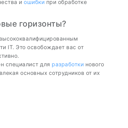
чества и
ошибки
при обработке
овые горизонты?
к высококвалифицированным
и IT. Это освобождает вас от
ктивно.
ен специалист для
разработки
нового
твлекая основных сотрудников от их