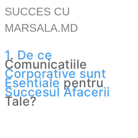
SUCCES CU
MARSALA.MD
1
.
De
ce
Comunicatiile
Corporative
sunt
Esentiale
pentru
Succesul Afacerii
Tale?