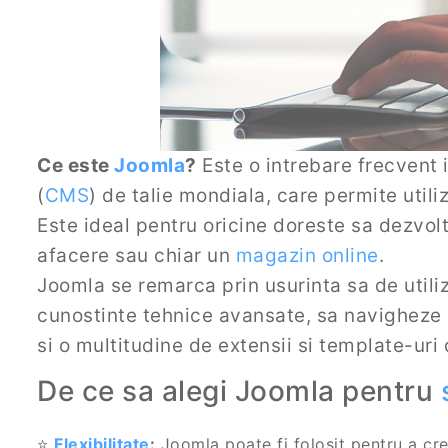
Ce este
Joomla
?
Este o intrebare frecvent 
(
CMS
) de talie mondiala, care permite utili
Este ideal pentru oricine doreste sa dezvol
afacere sau chiar un
magazin online
.
Joomla se remarca prin usurinta sa de utiliza
cunostinte tehnice avansate, sa navigheze 
si o multitudine de extensii si template-uri d
De ce sa alegi Joomla pentru
⭐
Flexibilitate
:
Joomla poate fi folosit pentru a cre