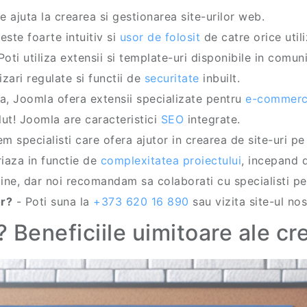
e ajuta la crearea si gestionarea site-urilor web.
ste foarte intuitiv si
usor de folosit
de catre orice utili
Poti utiliza extensii si template-uri disponibile in comu
zari regulate si functii de
securitate
inbuilt.
a, Joomla ofera extensii specializate pentru
e-commer
ut! Joomla are caracteristici
SEO
integrate.
m specialisti care ofera ajutor in crearea de site-uri p
riaza in functie de
complexitatea proiectului
, incepand 
ine, dar noi recomandam sa colaborati cu specialisti p
or?
- Poti suna la
+373 620 16 890
sau vizita site-ul nos
 Beneficiile uimitoare ale cre