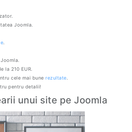
zator.
nitatea Joomla.
ce
.
e Joomla.
de la 210 EUR.
entru cele mai bune
rezultate
.
tru pentru detalii!
arii unui site pe Joomla