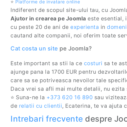
⭐
Platforme de invatare online
Indiferent de scopul site-ului tau, cu Joom
Ajutor in crearea pe Joomla
este esential, 
cu peste 20 de ani de
experienta
in
domeni
cautand alte companii, noi oferim toate servi
Cat costa un site
pe Joomla?
Este important sa stii la ce
costuri
sa te ast
ajunge pana la 1700 EUR pentru dezvoltari
care sa se potriveasca nevoilor tale specifi
Daca vrei sa afli mai multe detalii, nu ezita
⭐ Suna-ne la
+373 620 16 890
sau viziteaz
de
relatii cu clientii
, Ecaterina, te va ajuta 
Intrebari frecvente
despre Jo