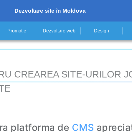
Dezvoltare site în Moldova
Promoție
Dezvoltare web
Design
RU CREAREA SITE-URILOR J
TE
ra platforma de
CMS
apreciat