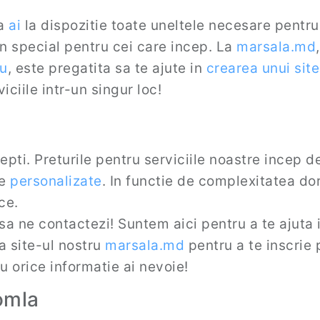
la
ai
la dispozitie toate uneltele necesare pentru 
in special pentru cei care incep. La
marsala.md
u
, este pregatita sa te ajute in
crearea unui site
ciile intr-un singur loc!
epti. Preturile pentru serviciile noastre incep d
le
personalizate
. In functie de complexitatea dor
ce.
 sa ne contactezi! Suntem aici pentru a te ajuta i
a site-ul nostru
marsala.md
pentru a te inscrie 
cu orice informatie ai nevoie!
omla