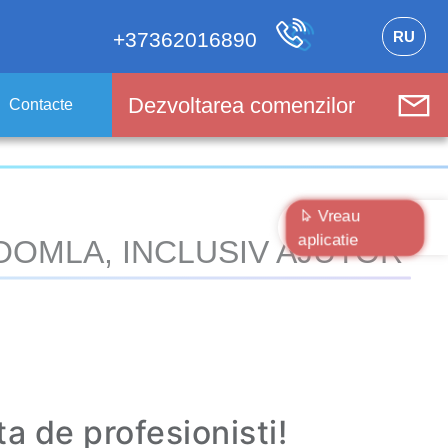
RU
+37362016890
Dezvoltarea comenzilor
Contacte
Vreau
aplicatie
OOMLA, INCLUSIV AJUTOR
a de profesionisti!