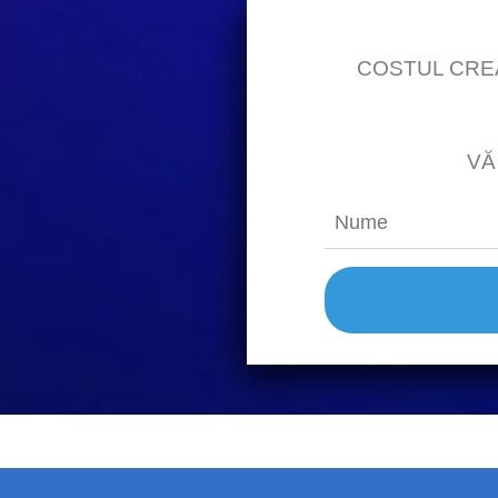
COSTUL CREĂRI
VĂ R