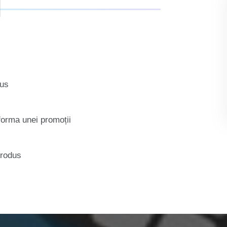
I
dus
forma unei promoții
 produs