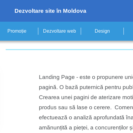
Dezvoltare site în Moldova
Promoție
Dezvoltare web
Design
Landing Page - este o propunere uni
pagină. O bază puternică pentru publi
Crearea unei pagini de aterizare mot
produs sau să lase o cerere. Comerci
efectuează o analiză aprofundată îna
amănunțită a pieței, a concurenților și 