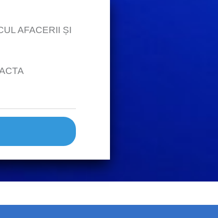
UL AFACERII ȘI
TACTA