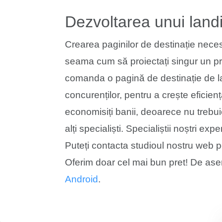
Dezvoltarea unui landi
Crearea paginilor de destinație nece
seama cum să proiectați singur un pr
comanda o pagină de destinație de la
concurenților, pentru a crește eficiența
economisiți banii, deoarece nu trebuie
alți specialiști. Specialiștii noștri exp
Puteți contacta studioul nostru web pe
Oferim doar cel mai bun pret! De a
Android
.