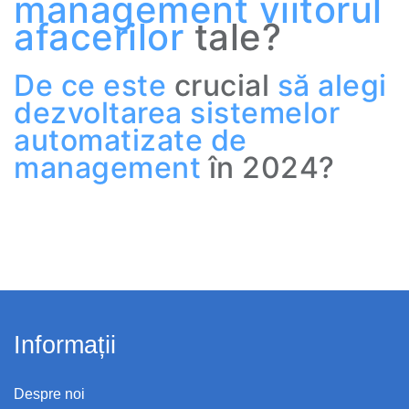
management
viitorul
afacerilor
tale?
De
ce
este
crucial
să
alegi
dezvoltarea
sistemelor
automatizate
de
management
în 2024?
Informații
Despre noi