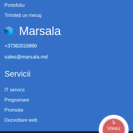
Portofoliu
Trimiteți un mesaj
Marsala
+37362016890
sales@marsala.md
Servicii
IT servicii
Programare
Promoție
Dezvoltare web
Vreau