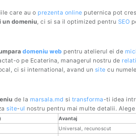
iile care au o
prezenta online
puternica pot cres
i un domeniu
, ci si sa il optimized pentru
SEO
pe
umpara
domeniu web
pentru atelierul ei de
mic
actat-o pe Ecaterina, managerul nostru de
relat
ocal, ci si international, avand un
site
cu numele
eniu
de la
marsala.md
si
transforma
-ti idea int
aza
site
-
ul
nostru pentru mai multe detalii. Alege
)
Avantaj
Universal, recunoscut