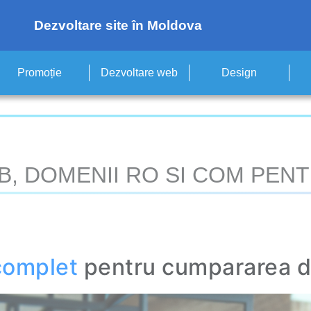
Dezvoltare site în Moldova
Promoție
Dezvoltare web
Design
, DOMENII RO SI COM PENT
complet
pentru cumpararea d