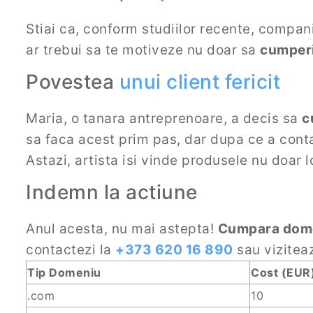
Stiai ca, conform studiilor recente, compan
ar trebui sa te motiveze nu doar sa
cumper
Povestea
unui
client fericit
Maria, o tanara antreprenoare, a decis sa
c
sa faca acest prim pas, dar dupa ce a cont
Astazi, artista isi vinde produsele nu doar l
Indemn la actiune
Anul acesta, nu mai astepta!
Cumpara dom
contactezi la
+373 620 16 890
sau vizite
Tip Domeniu
Cost (EUR
.com
10