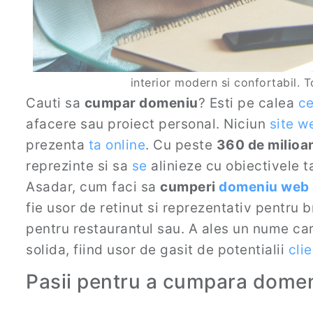
interior modern si confortabil.
Cauti sa
cumpar domeniu
? Esti pe calea
c
afacere sau proiect personal. Niciun
site w
prezenta
ta
online
. Cu peste
360 de milioa
reprezinte si sa
se
alinieze cu obiectivele t
Asadar, cum faci sa
cumperi
domeniu web
fie usor de retinut si reprezentativ pentru
pentru restaurantul sau. A ales un nume care
solida, fiind usor de gasit de potentialii
clie
Pasii pentru a cumpara domen