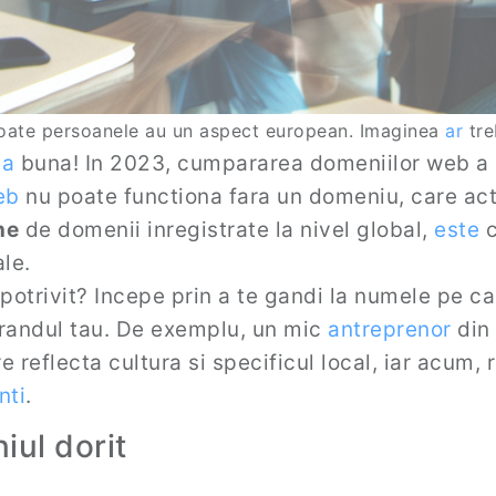
 Toate persoanele au un aspect european. Imaginea
ar
tre
ea
buna! In 2023, cumpararea domeniilor web a d
eb
nu poate functiona fara un domeniu, care act
ne
de domenii inregistrate la nivel global,
este
c
ale.
potrivit? Incepe prin a te gandi la numele pe car
 brandul tau. De exemplu, un mic
antreprenor
din 
 reflecta cultura si specificul local, iar acum,
nti
.
iul dorit