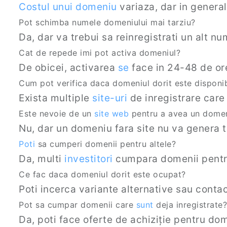
Costul unui domeniu
variaza, dar in general
Pot schimba numele domeniului mai tarziu?
Da, dar va trebui sa reinregistrati un alt num
Cat de repede imi pot activa domeniul?
De obicei, activarea
se
face in 24-48 de or
Cum pot verifica daca domeniul dorit este disponib
Exista multiple
site-uri
de inregistrare care 
Este nevoie de un
site web
pentru a avea un dome
Nu, dar un domeniu fara site nu va genera t
Poti
sa cumperi domenii pentru altele?
Da, multi
investitori
cumpara domenii pentru 
Ce fac daca domeniul dorit este ocupat?
Poti incerca variante alternative sau contac
Pot sa cumpar domenii care
sunt
deja inregistrate?
Da, poti face oferte de achiziție pentru dom