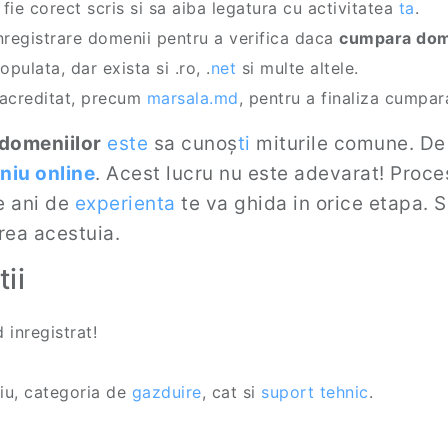
ie corect scris si sa aiba legatura cu activitatea
ta
.
inregistrare domenii pentru a verifica daca
cumpara do
pulata, dar exista si .ro, .
net
si multe altele.
 acreditat, precum
marsala.md
, pentru a finaliza cumpar
domeniilor
este
sa cunoș
ti
miturile comune. De 
iu online
. Acest lucru nu este adevarat! Proce
e ani de
experienta
te va ghida in orice etapa. S
rea acestuia.
ii
 inregistrat!
iu, categoria de
gazduire
, cat si
suport tehnic
.