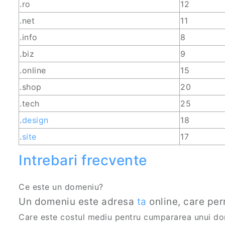
.ro
12
.net
11
.info
8
.biz
9
.online
15
.shop
20
.tech
25
.
design
18
.
site
17
Intrebari frecvente
Ce este un domeniu?
Un domeniu este adresa
ta
online, care pe
Care este costul mediu pentru cumpararea unui d