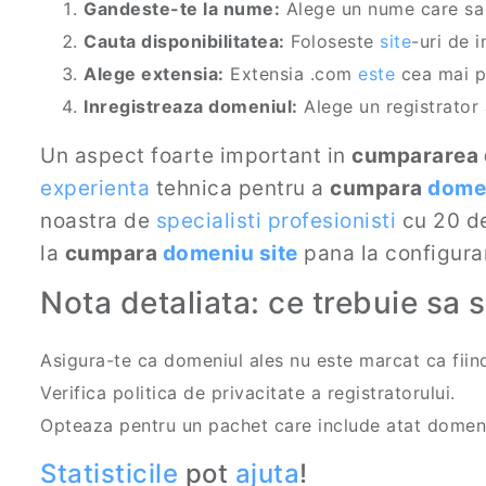
Gandeste-te la nume:
Alege un nume care sa f
Cauta disponibilitatea:
Foloseste
site
-uri de 
Alege extensia:
Extensia .com
este
cea mai po
Inregistreaza domeniul:
Alege un registrator
Un aspect foarte important in
cumpararea 
experienta
tehnica pentru a
cumpara
domen
noastra de
specialisti profesionisti
cu 20 d
la
cumpara
domeniu site
pana la configura
Nota detaliata: ce trebuie sa st
Asigura-te ca domeniul ales nu este marcat ca fiind
Verifica politica de privacitate a registratorului.
Opteaza pentru un pachet care include atat domen
Statisticile
pot
ajuta
!