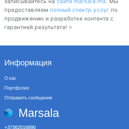
записывайтесь на
сайте
marsala.md
. Мы
предоставляем
полный спектр услуг
по
продвижению и разработке контента с
гарантией результата! ⭐
Информация
О нас
Портфолио
Отправить сообщение
Marsala
+37362016890