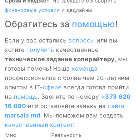
Сроки и бюджет
: Не забудьте обговорить
финансовые
условия
и дедлайны.
Обратитесь за
помощью
!
Если у вас остались
вопросы
или вы
хотите
получить
качественное
техническое задание копирайтеру
, мы
готовы помочь! Наша
команда
профессионалов с более чем 20-летним
опытом в IT-
сфере
всегда готова прийти
на
помощь
. Звоните по номеру
+373 620
16 890
или оставляйте заявку на
сайте
marsala.md
. Мы поможем вам создать
качественный контент
!
Миф
Реальность