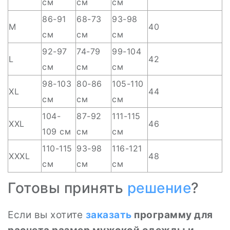
см
см
см
86-91
68-73
93-98
M
40
см
см
см
92-97
74-79
99-104
L
42
см
см
см
98-103
80-86
105-110
XL
44
см
см
см
104-
87-92
111-115
XXL
46
109 см
см
см
110-115
93-98
116-121
XXXL
48
см
см
см
Готовы принять
решение
?
Если вы хотите
заказать
программу для