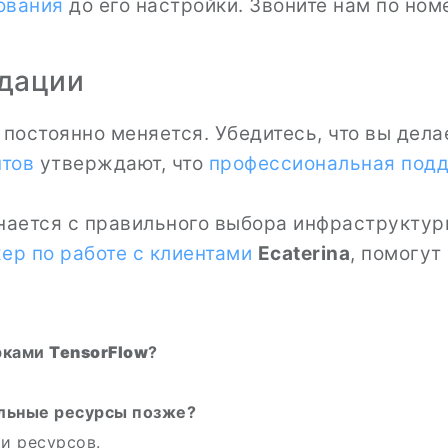
ования
до его настройки. Звоните нам по но
ндации
постоянно меняется. Убедитесь, что вы дела
нтов
утверждают, что
профессиональная под
ается с правильного выбора инфраструктуры
ер по работе с клиентами
Ecaterina
, помогут
рками
TensorFlow
?
ельные ресурсы позже?
и ресурсов.