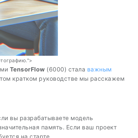
тографию.">
ами
TensorFlow
(6000) стала
важным
этом кратком руководстве мы расскажем
сли вы разрабатываете модель
значительная память. Если ваш проект
буется на старте.