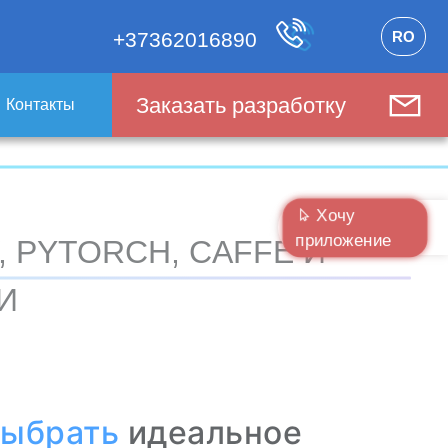
RO
+37362016890
Заказать разработку
Контакты
Хочу
приложение
 PYTORCH, CAFFE И
И
выбрать
идеальное