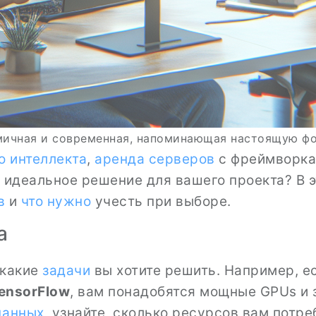
мичная и современная, напоминающая настоящую фо
о интеллекта
,
аренда серверов
с фреймворк
 идеальное решение для вашего проекта? В 
в
и
что нужно
учесть при выборе.
а
 какие
задачи
вы хотите решить. Например, е
ensorFlow
, вам понадобятся мощные GPUs и 
данных
, узнайте, сколько ресурсов вам потре