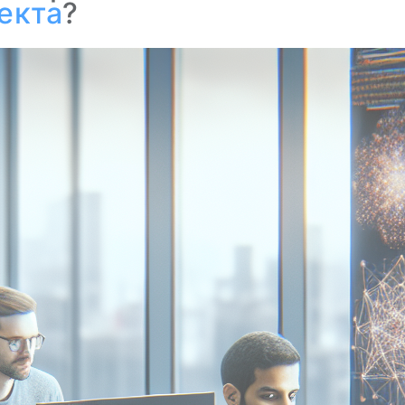
екта
?