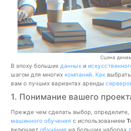
Сцена дина
В эпоху больших
данных
и
искусственног
шагом для многих
компаний
.
Как
выбрать
вам о лучших вариантах аренды
серверо
1. Понимание вашего проект
Прежде чем сделать выбор, определите,
машинного обучения
с использованием
T
включает
обучение
на больших наборах