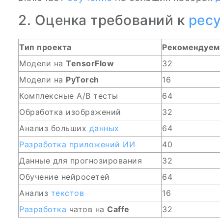
2. Оценка требований к
рес
Тип проекта
Рекомендуема
Модели на
TensorFlow
32
Модели на
PyTorch
16
Комплексные A/B тесты
64
Обработка изображений
32
Анализ больших
данных
64
Разработка
приложений
ИИ
40
Данные для прогнозирования
32
Обучение нейросетей
64
Анализ
текстов
16
Разработка
чатов на
Caffe
32