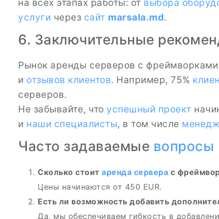
на всех этапах работы: от
выбора оборуд
услуги
через
сайт
marsala.md
.
6. Заключительные рекоме
Рынок аренды серверов с фреймворками 
и
отзывов клиентов
. Например, 75%
клие
серверов.
Не забывайте, что
успешный проект
начин
и
наши специалисты
, в том числе
менедж
Часто задаваемые
вопросы
Сколько стоит
аренда сервера
с фреймво
Цены начинаются от 450 EUR.
Есть ли возможность добавить дополнит
Да, мы обеспечиваем гибкость в добавлени