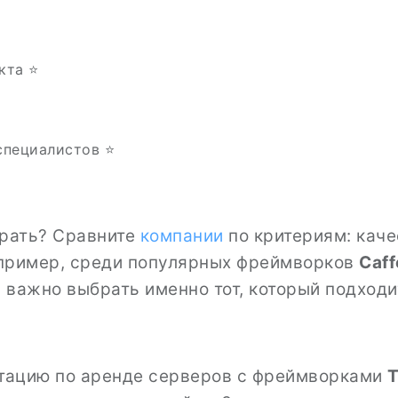
кта ⭐
пециалистов ⭐️
брать? Сравните
компании
по критериям: кач
апример, среди популярных фреймворков
Caff
и важно выбрать именно тот, который подход
ьтацию по аренде серверов с фреймворками
T