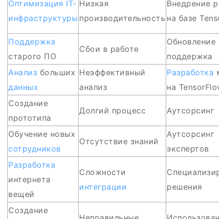
Оптимизация
IT-
Низкая
Внедрение 
инфраструктуры
производительность
на базе Tens
Поддержка
Обновление 
Сбои в работе
старого ПО
поддержка
Анализ
больших
Неэффективный
Разработка
данных
анализ
на TensorFl
Создание
Долгий процесс
Аутсорсинг
прототипа
Обучение новых
Аутсорсинг
Отсутствие знаний
сотрудников
экспертов
Разработка
Сложности
Специализи
интернета
интеграции
решения
вещей
Создание
Неправильные
Использова