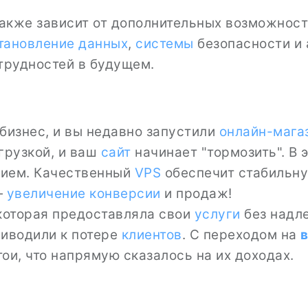
акже зависит от дополнительных возможност
тановление данных
,
системы
безопасности и
трудностей в будущем.
бизнес, и вы недавно запустили
онлайн-мага
грузкой, и ваш
сайт
начинает "тормозить". В 
ием. Качественный
VPS
обеспечит стабильн
—
увеличение конверсии
и продаж!
 которая предоставляла свои
услуги
без над
риводили к потере
клиентов
. С переходом на
ои, что напрямую сказалось на их доходах.