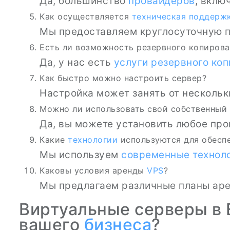
Да, большинство
провайдеров
, вклю
Как осуществляется
техническая поддерж
Мы предоставляем круглосуточную 
Есть ли возможность резервного копиров
Да, у нас есть
услуги резервного ко
Как быстро можно настроить сервер?
Настройка может занять от нескольки
Можно ли использовать свой собственный
Да, вы можете установить любое пр
Какие
технологии
используются для обесп
Мы используем
современные технол
Каковы условия аренды
VPS
?
Мы предлагаем различные планы аре
Виртуальные серверы в 
вашего
бизнеса
?