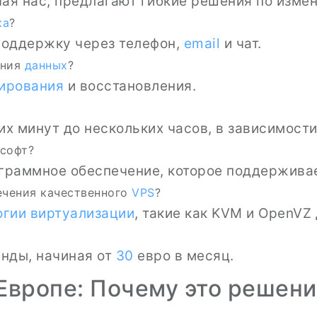
чая нас, предлагают гибкие решения по изме
ка
?
поддержку через телефон,
email
и чат.
ания
данных
?
пирования
и восстановления.
х минут до нескольких часов, в зависимости
 софт?
ограммное обеспечение, которое поддержива
ечения качественного
VPS
?
огии
виртуализации
, такие как KVM и OpenVZ
нды, начиная от
30
евро в месяц.
Европе: Почему это решени