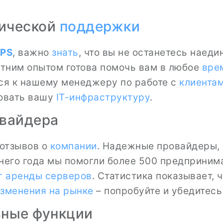
нической
поддержки
PS
, важно
знать
, что вы не останетесь наед
етним опытом готова помочь вам в любое
вре
ься к нашему менеджеру по работе с
клиента
зовать вашу
IT-инфраструктуру
.
овайдера
 отзывов о
компании
. Надежные провайдеры, 
него года мы помогли более 500 предприним
г аренды серверов
. Статистика показывает, 
зменения на рынке
– попробуйте и убедитесь
ьные функции