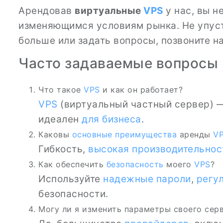
Арендовав
виртуальные
VPS
у нас, вы н
изменяющимся условиям рынка. Не упуст
больше или задать вопросы, позвоните н
Часто задаваемые вопросы
Что такое
VPS
и как он работает?
VPS
(виртуальный частный сервер) —
идеален
для бизнеса
.
Каковы
основные преимущества
аренды
V
Гибкость,
высокая производительнос
Как обеспечить
безопасность
моего
VPS
?
Используйте
надежные пароли
,
регу
безопасности.
Могу ли я изменить параметры своего сер