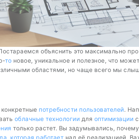
остараемся объяснить это максимально прост
о-
то
новое, уникальное и полезное, что може
различными областями, но чаще всего мы слы
а конкретные
потребности пользователей
. На
овать
облачные технологии
для
оптимизации
с
ения
только растет. Вы задумывались, почему
да
,
которая работает
над её реализацией. Ва