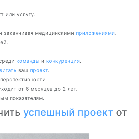
т или услугу.
и заканчивая медицинскими
приложениями
.
ей.
 среди
команды
и
конкуренция
.
вигать
ваш
проект
.
 перспективности.
уходит от 6 месяцев до 2 лет.
вым показателям.
ичить
успешный проект
от