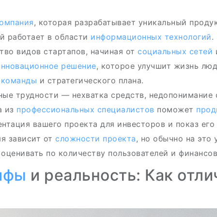
омпания
, которая разрабатывает уникальный продук
й работает в области
информационных технологий
.
во видов стартапов, начиная от
социальных сетей
инновационное решение
, которое улучшит жизнь люд
,
команды
и стратегического плана.
ые трудности — нехватка средств, недопонимание
а из
профессиональных специалистов
поможет
прод
нтация вашего проекта для инвесторов и показ его
я зависит от
сложности проекта
, но обычно на это 
оценивать по количеству пользователей и финансо
ифы
и реальность: Как отл