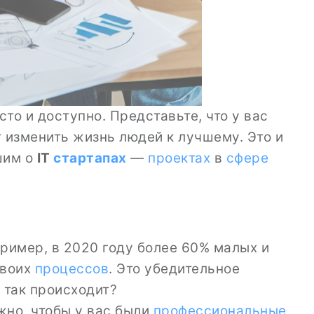
о и доступно. Представьте, что у вас
т изменить жизнь людей к лучшему. Это и
шим о
IT
стартапах
—
проектах
в
сфере
пример, в 2020 году более 60% малых и
воих
процессов
. Это убедительное
 так происходит?
жно, чтобы у вас были
профессиональные