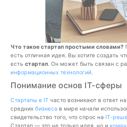
Что такое стартап простыми словами?
П
есть отличная идея. Вы хотите создать чт
есть
стартап
. Он может быть связан с 
информационных технологий
.
Понимание основ IT-сферы
Стартапы
в IT
часто возникают в ответ н
средних
бизнеса
в мире начали использ
свидетельство того, что спрос на
IT-реш
Стартап — это не только идея, но и
коман