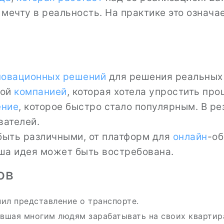
 мечту в реальность. На практике это означа
новационных решений
для решения реальных 
дой
компанией
, которая хотела упростить пр
ение
, которое быстро стало популярным. В ре
вателей.
 быть различными, от платформ для
онлайн
-о
аша идея может быть востребована.
ов
нил представление о транспорте.
ившая многим людям зарабатывать на своих квартир