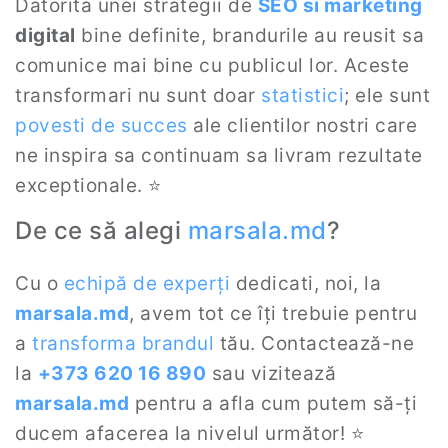
Datorita unei strategii de
SEO si marketing
digital
bine definite, brandurile au reusit sa
comunice mai bine cu publicul lor. Aceste
transformari nu sunt doar
statistici
; ele sunt
povesti de succes
ale clientilor nostri care
ne inspira sa continuam sa livram rezultate
exceptionale. ⭐
De ce să alegi
marsala.md
?
Cu o
echipă de experți
dedicati, noi, la
marsala.md
, avem tot ce îți trebuie pentru
a
transforma brandul
tău. Contactează-ne
la
+373 620 16 890
sau vizitează
marsala.md
pentru a afla cum putem să-ți
ducem afacerea la nivelul următor! ⭐