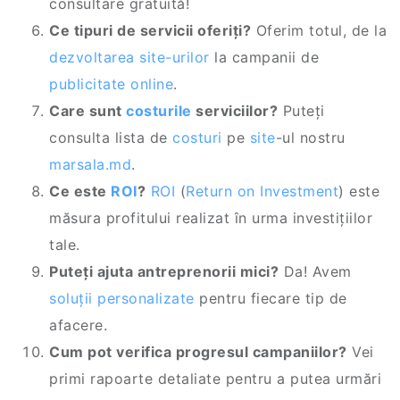
consultare gratuită!
Ce tipuri de servicii oferiți?
Oferim totul, de la
dezvoltarea site-urilor
la campanii de
publicitate online
.
Care sunt
costurile
serviciilor?
Puteți
consulta lista de
costuri
pe
site
-ul nostru
marsala.md
.
Ce este
ROI
?
ROI
(
Return on Investment
) este
măsura profitului realizat în urma investițiilor
tale.
Puteți ajuta antreprenorii mici?
Da! Avem
soluții personalizate
pentru fiecare tip de
afacere.
Cum pot verifica progresul campaniilor?
Vei
primi rapoarte detaliate pentru a putea urmări