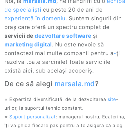
Noi, la
marsala.md
, ne mândrim cu o
echipă
de specialiști
cu peste 20 de ani de
experiență în domeniu
. Suntem singurii din
oraș care oferă un spectru complet de
servicii de
dezvoltare software
și
marketing digital
. Nu este nevoie să
contactezi mai multe companii pentru a
-
ți
rezolva toate sarcinile! Toate serviciile
există aici, sub același acoperiș.
De ce să alegi
marsala.md
?
⭐ Expertiză diversificată: de la dezvoltarea
site
-
urilor, la suportul tehnic constant.
⭐
Suport personalizat
: managerul nostru, Ecaterina,
îți va ghida fiecare pas pentru a te asigura că alegi