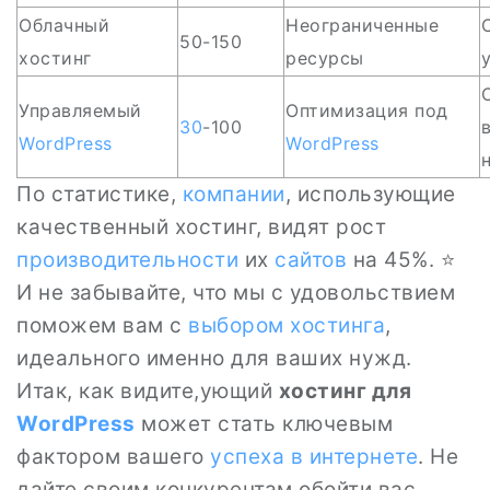
Облачный
Неограниченные
50-150
хостинг
ресурсы
Управляемый
Оптимизация под
30
-100
WordPress
WordPress
По статистике,
компании
, использующие
качественный хостинг, видят рост
производительности
их
сайтов
на 45%. ⭐
И не забывайте, что мы с удовольствием
поможем вам с
выбором хостинга
,
идеального именно для ваших нужд.
Итак, как видите,ующий
хостинг для
WordPress
может стать ключевым
фактором вашего
успеха в интернете
. Не
дайте своим конкурентам обойти вас,