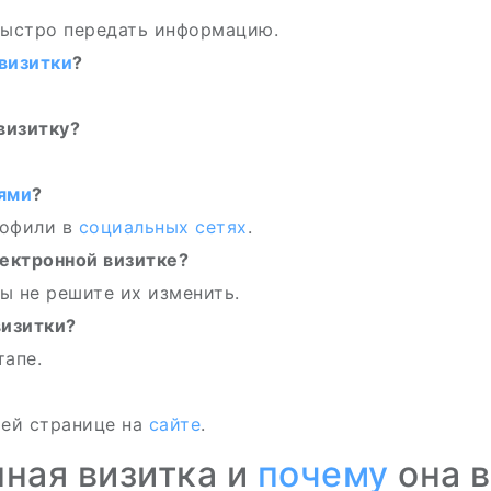
 быстро передать информацию.
визитки
?
визитку?
ями
?
рофили в
социальных сетях
.
ектронной визитке?
вы не решите их изменить.
изитки?
тапе.
шей странице на
сайте
.
нная визитка и
почему
она в