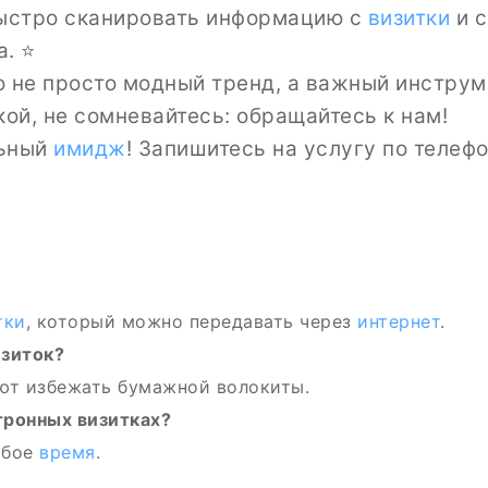
стро сканировать информацию с
визитки
и с
а. ⭐
то не просто модный тренд, а важный инстру
ой, не сомневайтесь: обращайтесь к нам!
ьный
имидж
! Запишитесь на услугу по телеф
тки
, который можно передавать через
интернет
.
изиток?
ют избежать бумажной волокиты.
тронных визитках?
юбое
время
.