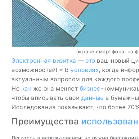
экране смартфона, на 
Электронная визитка
—
это
ваш новый ци
возможностей! ⭐ В
условиях
, когда инф
актуальным вопросом для каждого проф
Но
как
же она меняет
бизнес
-коммуникац
чтобы вписывать свои
данные
в бумажн
Исследования показывают, что более 70
Преимущества
использован
Легкость в использовании: не нужно беспокоит