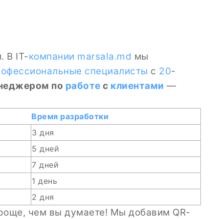
 В IT-
компании
marsala.md
мы
рофессиональные специалисты
с
20
-
неджером по
работе
с
клиентами
—
Время
разработки
3 дня
5 дней
7 дней
1 день
2 дня
проще, чем вы думаете! Мы добавим QR-