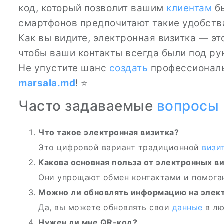
код, который позволит вашим
клиентам
бы
смартфонов предпочитают такие удобств
Как вы видите, электронная визитка — э
чтобы ваши контакты всегда были под рук
Не упустите шанс
создать
профессионал
marsala.md
! ⭐
Часто задаваемые
вопросы
Что такое электронная визитка?
Это цифровой вариант традиционной
визи
Какова основная польза от электронных в
Они упрощают обмен контактами и помога
Можно ли обновлять информацию на элек
Да, вы можете обновлять свои
данные
в л
Нужен ли мне QR-код?