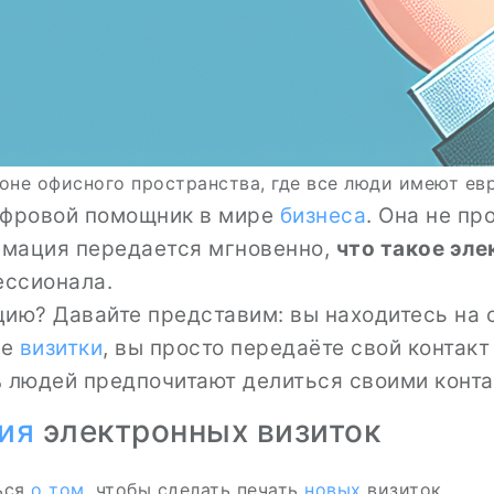
фоне офисного пространства, где все люди имеют ев
фровой помощник в мире
бизнеса
. Она не пр
ормация передается мгновенно,
что такое эл
ессионала.
ию? Давайте представим: вы находитесь на с
ые
визитки
, вы просто передаёте свой контакт
% людей предпочитают делиться своими конта
ия
электронных визиток
ься
о том
, чтобы сделать печать
новых
визиток.