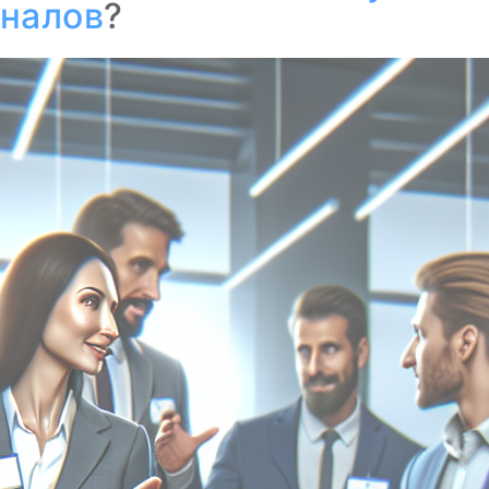
налов
?