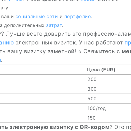
агу.
 ваши
социальные сети
и
портфолио
.
ез дополнительных
затрат
.
у
? Лучше всего доверить это профессионалам.
анию
электронных визиток. У нас работают
п
ать вашу визитку заметной! ⭐ Свяжитесь с
ме
и
.
Цена (EUR)
200
300
500
100/год
150
ать электронную визитку с QR-кодом
? Это 