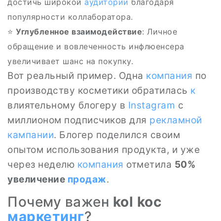
достичь широкой
аудитории
благодаря
популярности коллаборатора.
⭐
Углубленное взаимодействие
: Личное
обращение и вовлеченность инфлюенсера
увеличивает шанс на покупку.
Вот реальный пример. Одна
компания
по
производству косметики обратилась
к
влиятельному блогеру в
Instagram
с
миллионом подписчиков для
рекламной
кампании
. Блогер поделился своим
опытом использования продукта, и уже
через неделю
компания
отметила
50%
увеличение
продаж
.
Почему важен
kol koc
маркетинг
?