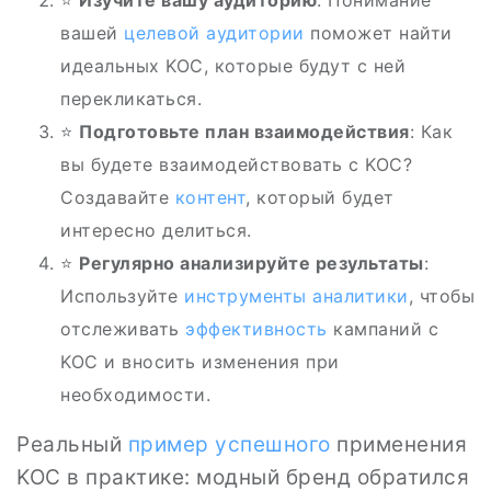
⭐
Изучите вашу аудиторию
: Понимание
вашей
целевой аудитории
поможет найти
идеальных KOC, которые будут с ней
перекликаться.
⭐
Подготовьте план взаимодействия
: Как
вы будете взаимодействовать с KOC?
Создавайте
контент
, который будет
интересно делиться.
⭐
Регулярно анализируйте результаты
:
Используйте
инструменты аналитики
, чтобы
отслеживать
эффективность
кампаний с
KOC и вносить изменения при
необходимости.
Реальный
пример успешного
применения
KOC в практике: модный бренд обратился