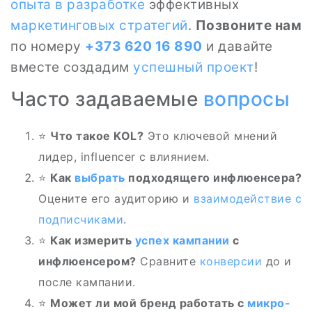
опыта в разработке
эффективных
маркетинговых стратегий
.
Позвоните нам
по номеру
+373 620 16 890
и давайте
вместе создадим
успешный
проект
!
Часто задаваемые
вопросы
⭐
Что такое KOL?
Это ключевой мнений
лидер, influencer с влиянием.
⭐
Как
выбрать
подходящего инфлюенсера?
Оцените его аудиторию и
взаимодействие с
подписчиками
.
⭐
Как измерить
успех
кампании
с
инфлюенсером?
Сравните
конверсии
до и
после кампании.
⭐
Может ли мой бренд работать с
микро-