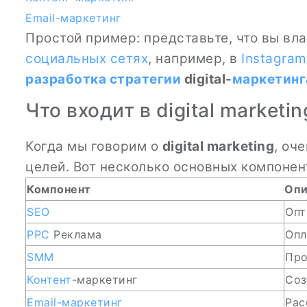
Email-маркетинг
Простой пример: представьте, что вы вл
социальных сетях
, например, в
Instagram
разработка стратегии
digital-
маркетинг
Что входит в digital marketin
Когда мы говорим о
digital marketing
, оч
целей. Вот несколько основных компонен
Компонент
Опи
SEO
Опт
PPC
Реклама
Опл
SMM
Про
Контент
-маркетинг
Соз
Email-маркетинг
Рас