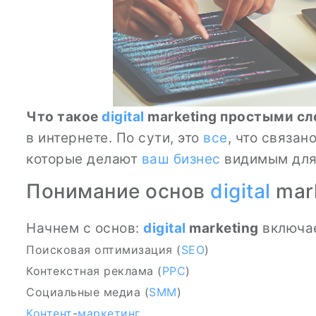
Что такое
digital
marketing простыми с
в интернете. По сути, это
все
, что связа
которые делают
ваш бизнес
видимым для 
Понимание основ
digital
mar
Начнем с основ:
digital
marketing
включае
Поисковая оптимизация (
SEO
)
Контекстная реклама (
PPC
)
Социальные медиа (
SMM
)
Контент
-
маркетинг