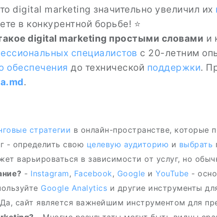
то digital marketing значительно увеличил их
ете в конкурентной борьбе! ⭐
такое digital marketing простыми словами
и 
ессиональных специалистов
с 20-летним оп
о обеспечения
до технической
поддержки
. П
la.md
.
нговые стратегии
в онлайн-пространстве, которые 
г - определить свою
целевую аудиторию
и
выбрать
жет варьироваться в зависимости от услуг, но обычн
ание?
-
Instagram
,
Facebook
,
Google
и
YouTube
- осно
пользуйте
Google Analytics
и другие инструменты дл
 Да, сайт является важнейшим инструментом для п