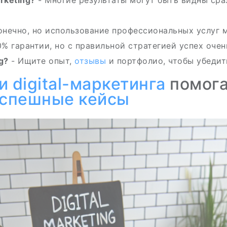
rketing?
- Многие результаты могут быть видны сраз
онечно, но использование профессиональных услуг м
0% гарантии, но с правильной стратегией успех очен
g?
- Ищите опыт,
отзывы
и портфолио, чтобы убедит
и
digital-маркетинга
помога
спешные кейсы