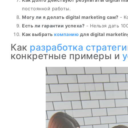
Как долго действуют результаты digital ma
постоянной работы.
Могу ли я делать digital marketing сам?
- К
Есть ли гарантии успеха?
- Нельзя дать 10
Как выбрать
компанию
для digital marketin
Как
разработка стратеги
конкретные примеры и
у