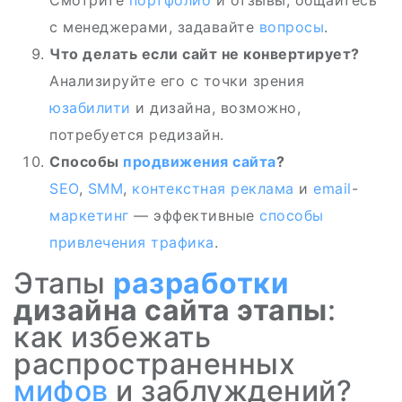
Смотрите
портфолио
и отзывы, общайтесь
с менеджерами, задавайте
вопросы
.
Что делать если сайт не конвертирует?
Анализируйте его с точки зрения
юзабилити
и дизайна, возможно,
потребуется редизайн.
Способы
продвижения сайта
?
SEO
,
SMM
,
контекстная реклама
и
email
-
маркетинг
— эффективные
способы
привлечения трафика
.
Этапы
разработки
дизайна сайта этапы
:
как избежать
распространенных
мифов
и заблуждений?