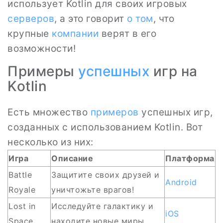
использует Kotlin для своих игровых
серверов
, а это говорит
о том
, что
крупные
компании
верят в его
возможности!
Примеры
успешных
игр на
Kotlin
Есть множество
примеров
успешных игр,
созданных с использованием Kotlin. Вот
несколько из них:
Игра
Описание
Платформа
Battle
Защитите своих друзей и
Android
Royale
уничтожьте врагов!
Lost in
Исследуйте галактику и
iOS
Space
находите новые миры.