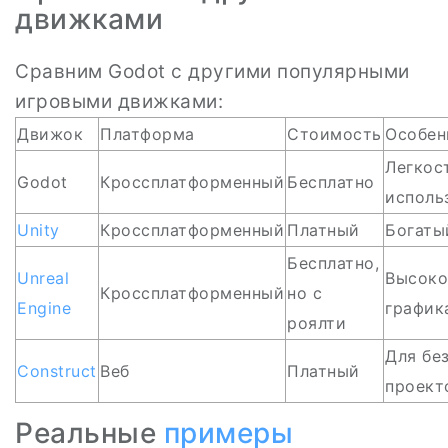
движками
Сравним Godot с другими популярными
игровыми движками:
Движок
Платформа
Стоимость
Особен
Легкос
Godot
Кроссплатформенный
Бесплатно
исполь
Unity
Кроссплатформенный
Платный
Богаты
Бесплатно,
Unreal
Высоко
Кроссплатформенный
но с
Engine
график
роялти
Для бе
Construct
Веб
Платный
проект
Реальные
примеры