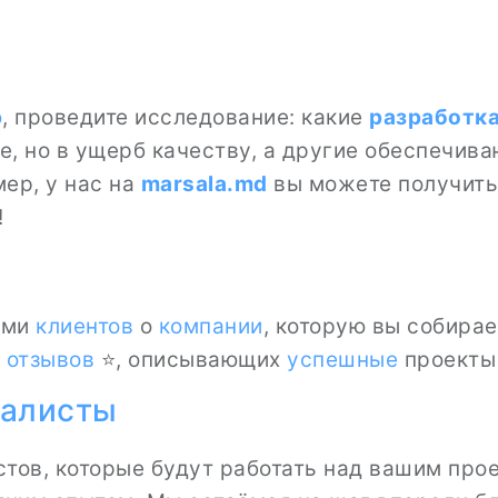
ю
, проведите исследование: какие
разработк
, но в ущерб качеству, а другие обеспечив
ер, у нас на
marsala.md
вы можете получить
!
ами
клиентов
о
компании
, которую вы собира
 отзывов
⭐, описывающих
успешные
проекты 
иалисты
тов, которые будут работать над вашим прое