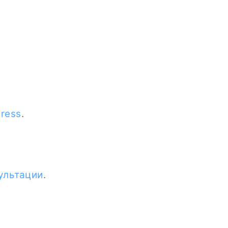
ress
.
ультации
.