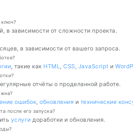
 ключ?
й, в зависимости от сложности проекта.
сяцев, в зависимости от вашего запроса.
ботке?
огии
, такие как
HTML
,
CSS
,
JavaScript
и
WordP
ботки?
егулярные отчёты о проделанной работе.
ужна?
ение ошибок
,
обновления
и
технические конс
та после его запуска?
вить
услуги
доработки и обновления.
ходы?