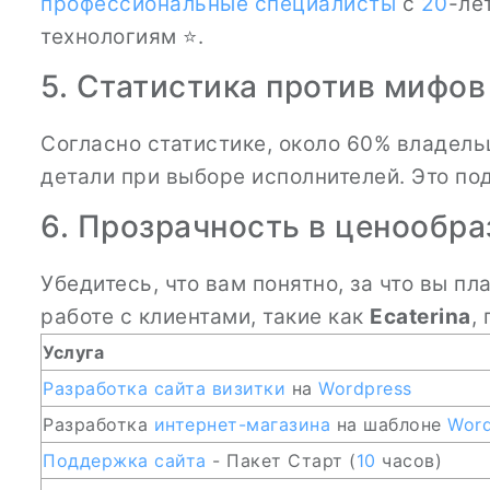
профессиональные специалисты
с
20
-ле
технологиям ⭐.
5. Статистика против мифов
Согласно статистике, около 60% владель
детали при выборе исполнителей. Это по
6. Прозрачность в ценообр
Убедитесь, что вам понятно, за что вы п
работе с клиентами, такие как
Ecaterina
,
Услуга
Разработка сайта
визитки
на
Wordpress
Разработка
интернет-магазина
на шаблоне
Word
Поддержка сайта
- Пакет Старт (
10
часов)