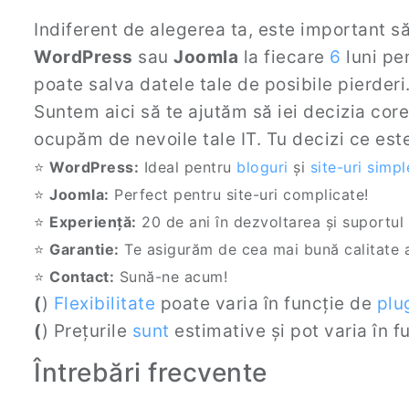
Indiferent de alegerea ta, este important să
WordPress
sau
Joomla
la fiecare
6
luni pen
poate salva datele tale de posibile pierderi
Suntem aici să te ajutăm să iei decizia co
ocupăm de nevoile tale IT. Tu decizi ce este
⭐
WordPress:
Ideal pentru
bloguri
și
site-uri simpl
⭐
Joomla:
Perfect pentru site-uri complicate!
⭐
Experiență:
20 de ani în dezvoltarea și suportul 
⭐
Garantie:
Te asigurăm de cea mai bună calitate a 
⭐
Contact:
Sună-ne acum!
(
)
Flexibilitate
poate varia în funcție de
plu
(
) Prețurile
sunt
estimative și pot varia în fu
Întrebări frecvente