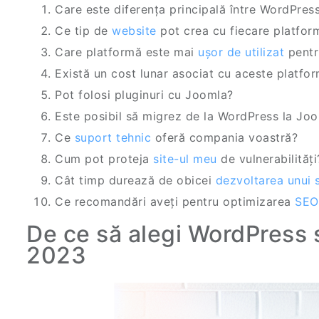
Care este diferența principală între WordPres
Ce tip de
website
pot crea cu fiecare platfor
Care platformă este mai
ușor de utilizat
pentr
Există un cost lunar asociat cu aceste platfo
Pot folosi pluginuri cu Joomla?
Este posibil să migrez de la WordPress la Jo
Ce
suport tehnic
oferă compania voastră?
Cum pot proteja
site-ul meu
de vulnerabilități
Cât timp durează de obicei
dezvoltarea unui s
Ce recomandări aveți pentru optimizarea
SEO
De ce să alegi WordPress 
2023