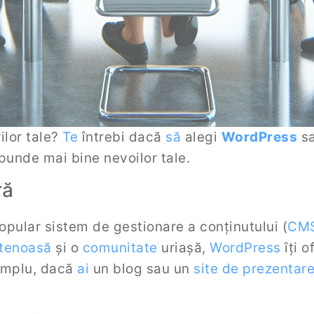
rilor tale?
Te
întrebi dacă
să
alegi
WordPress
s
unde mai bine nevoilor tale.
ră
pular sistem de gestionare a conținutului (
CM
etenoasă
și o
comunitate
uriașă,
WordPress
îți o
xemplu, dacă
ai
un blog sau un
site de prezentar