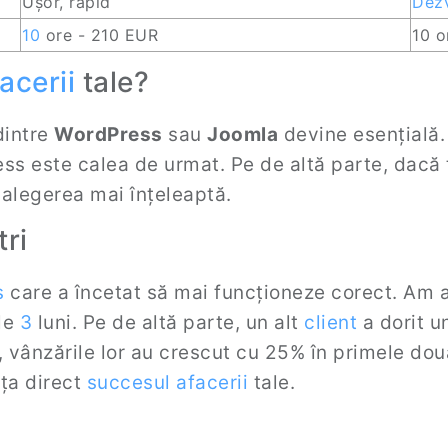
Ușor, rapid
Dezv
10
ore - 210 EUR
10 o
acerii
tale?
dintre
WordPress
sau
Joomla
devine esențială.
ss este calea de urmat. Pe de altă parte, dacă 
 alegerea mai înțeleaptă.
ri
s
care a încetat să mai funcționeze corect. Am a
le
3
luni. Pe de altă parte, un alt
client
a dorit u
, vânzările lor au crescut cu 25% în primele d
nța direct
succesul afacerii
tale.