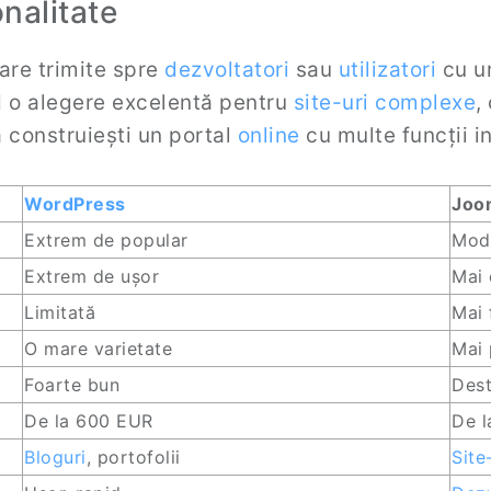
nalitate
are trimite spre
dezvoltatori
sau
utilizatori
cu un
nd o alegere excelentă pentru
site-uri complexe
,
 construiești un portal
online
cu multe funcții i
WordPress
Joo
Extrem de popular
Mod
Extrem de ușor
Mai
Limitată
Mai 
O mare varietate
Mai 
Foarte bun
Dest
De la 600 EUR
De 
Bloguri
, portofolii
Site