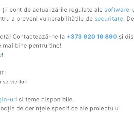
 ții cont de actualizările regulate ale
software
-
tru a preveni vulnerabilitățile de
securitate
. D
.
rectă! Contactează-ne la
+373 620 16 890
și di
 mai bine pentru tine!
e
!
IT!
serviciilor!
gin-uri
și teme disponibile.
ncție de cerințele specifice ale proiectului.