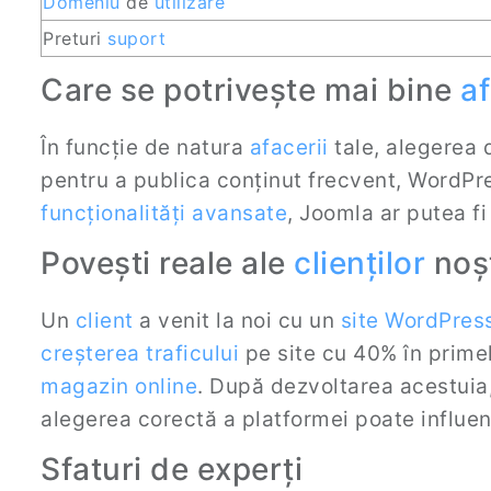
Domeniu
de
utilizare
Preturi
suport
Care se potrivește mai bine
af
În funcție de natura
afacerii
tale, alegerea 
pentru a publica conținut frecvent, WordPre
funcționalități avansate
, Joomla ar putea fi
Povești reale ale
clienților
noșt
Un
client
a venit la noi cu un
site WordPres
creșterea traficului
pe site cu 40% în prime
magazin online
. După dezvoltarea acestuia
alegerea corectă a platformei poate influe
Sfaturi de experți