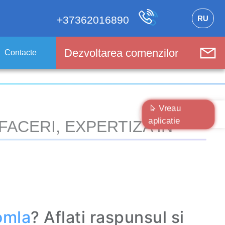
RU
+37362016890
Dezvoltarea comenzilor
Contacte
Vreau
aplicatie
FACERI, EXPERTIZA IN
omla
? Aflati raspunsul si