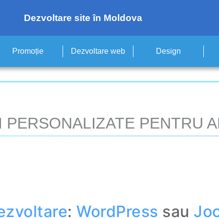
Dezvoltare site în Moldova
Promoție
Dezvoltare web
Design
II PERSONALIZATE PENTRU A
ezvoltare
:
WordPress
sau
Jo