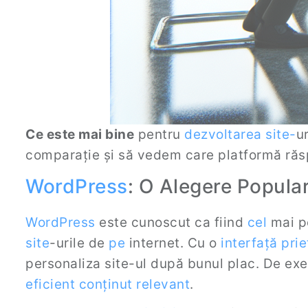
Ce este mai bine
pentru
dezvoltarea
site
-
u
comparație și să vedem care platformă răsp
WordPress
: O Alegere Popula
WordPress
este cunoscut ca fiind
cel
mai po
site
-urile de
pe
internet. Cu o
interfață pri
personaliza site-ul după bunul plac. De e
eficient
conținut relevant
.