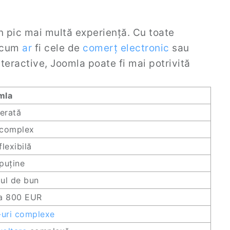
 pic mai multă experiență. Cu toate
 cum
ar
fi cele de
comerț electronic
sau
nteractive, Joomla poate fi mai potrivită
mla
erată
 complex
flexibilă
puține
ul de bun
la 800 EUR
-uri
complexe