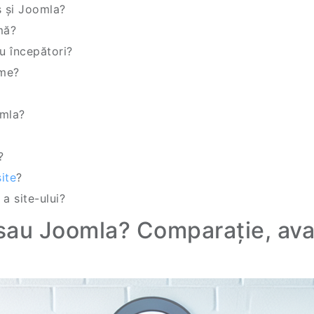
s și Joomla?
mă?
u începători?
rme?
omla?
?
ite
?
a site-ului?
sau Joomla? Comparație, avan