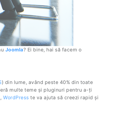
au
Joomla
? Ei bine, hai să facem o
S
) din lume, având peste 40% din toate
feră multe teme și pluginuri pentru a-ți
e
,
WordPress
te va ajuta să creezi rapid și