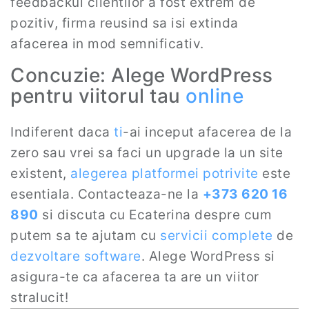
feedbackul clientilor a fost extrem de
pozitiv, firma reusind sa isi extinda
afacerea in mod semnificativ.
Concuzie: Alege WordPress
pentru viitorul tau
online
Indiferent daca
ti
-ai inceput afacerea de la
zero sau vrei sa faci un upgrade la un site
existent,
alegerea platformei potrivite
este
esentiala. Contacteaza-ne la
+373 620 16
890
si discuta cu Ecaterina despre cum
putem sa te ajutam cu
servicii complete
de
dezvoltare software
. Alege WordPress si
asigura-te ca afacerea ta are un viitor
stralucit!