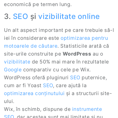
economică pe termen lung.
3.
SEO
și
vizibilitate online
Un alt aspect important pe care trebuie să-l
iei în considerare este
optimizarea pentru
motoarele de căutare
. Statisticile arată că
site-urile construite pe
WordPress
au o
vizibilitate
de 50% mai mare în rezultatele
Google
comparativ cu cele pe Wix.
WordPress oferă pluginuri
SEO
puternice,
cum ar fi Yoast
SEO
, care ajută la
optimizarea conținutului
și a structurii site-
ului.
Wix, în schimb, dispune de
instrumente
SEO
, dar acestea sunt mai limitate și nu