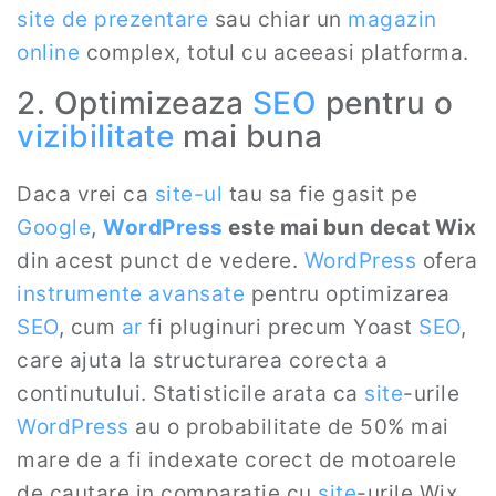
site de prezentare
sau chiar un
magazin
online
complex, totul cu aceeasi platforma.
2. Optimizeaza
SEO
pentru o
vizibilitate
mai buna
Daca vrei ca
site
-
ul
tau sa fie gasit pe
Google
,
WordPress
este mai bun decat Wix
din acest punct de vedere.
WordPress
ofera
instrumente avansate
pentru optimizarea
SEO
, cum
ar
fi pluginuri precum Yoast
SEO
,
care ajuta la structurarea corecta a
continutului. Statisticile arata ca
site
-urile
WordPress
au o probabilitate de 50% mai
mare de a fi indexate corect de motoarele
de cautare in comparatie cu
site
-urile Wix.