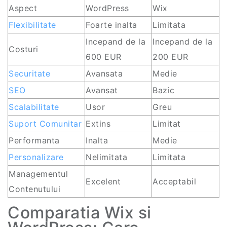
Aspect
WordPress
Wix
Flexibilitate
Foarte inalta
Limitata
Incepand de la
Incepand de la
Costuri
600 EUR
200 EUR
Securitate
Avansata
Medie
SEO
Avansat
Bazic
Scalabilitate
Usor
Greu
Suport Comunitar
Extins
Limitat
Performanta
Inalta
Medie
Personalizare
Nelimitata
Limitata
Managementul
Excelent
Acceptabil
Contenutului
Comparatia Wix si