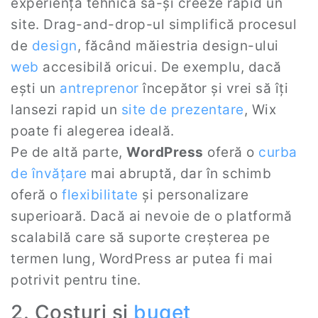
experiență tehnică să-și creeze rapid un
site. Drag-and-drop-ul simplifică procesul
de
design
, făcând măiestria design-ului
web
accesibilă oricui. De exemplu, dacă
ești un
antreprenor
începător și vrei să îți
lansezi rapid un
site de prezentare
, Wix
poate fi alegerea ideală.
Pe de altă parte,
WordPress
oferă o
curba
de învățare
mai abruptă, dar în schimb
oferă o
flexibilitate
și personalizare
superioară. Dacă ai nevoie de o platformă
scalabilă care să suporte creșterea pe
termen lung, WordPress ar putea fi mai
potrivit pentru tine.
2. Costuri și
buget