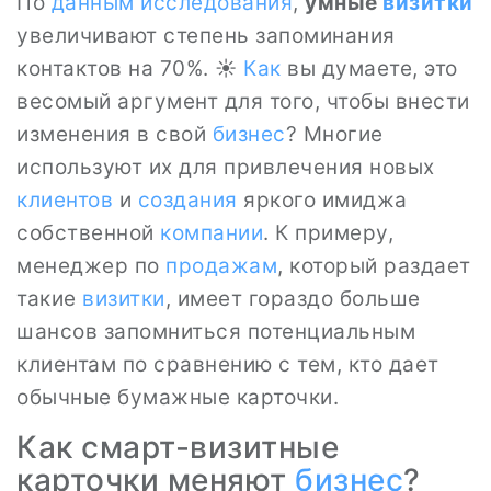
По
данным
исследования
,
умные
визитки
увеличивают степень запоминания
контактов на 70%. ☀️
Как
вы думаете, это
весомый аргумент для того, чтобы внести
изменения в свой
бизнес
? Многие
используют их для привлечения новых
клиентов
и
создания
яркого имиджа
собственной
компании
. К примеру,
менеджер по
продажам
, который раздает
такие
визитки
, имеет гораздо больше
шансов запомниться потенциальным
клиентам по сравнению с тем, кто дает
обычные бумажные карточки.
Как смарт-визитные
карточки меняют
бизнес
?