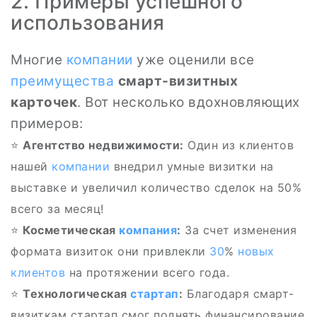
2. Примеры успешного
использования
Многие
компании
уже оценили все
преимущества
смарт-визитных
карточек
. Вот несколько вдохновляющих
примеров:
⭐
Агентство недвижимости:
Один из клиентов
нашей
компании
внедрил умные визитки на
выставке и увеличил количество сделок на 50%
всего за месяц!
⭐
Косметическая
компания
:
За счет изменения
формата визиток они привлекли
30
%
новых
клиентов
на протяжении всего года.
⭐
Технологическая
стартап
:
Благодаря смарт-
визиткам стартап смог поднять финансирование