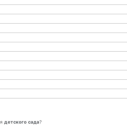
ля
детского сада
?