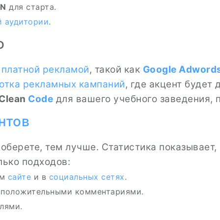
IN
для старта.
й аудитории
.
о
я
платной рекламой
, такой как
Google Adword
отка
рекламных кампаний
, где акцент будет
Clean
Code
для вашего учебного заведения, 
нтов
оберете, тем лучше. Статистика показывает,
лько подходов:
ем
сайте
и в
социальных сетях
.
с положительными комментариями.
лями.