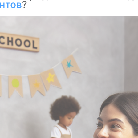
нтов
?