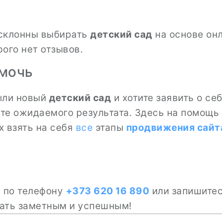
 склонны выбирать
детский сад
на основе онл
рого нет отзывов.
омочь
ыли новый
детский сад
и хотите заявить о се
дите ожидаемого результата. Здесь на помощ
ых взять на себя
все
этапы
продвижения сайт
м по телефону
+373 620 16 890
или запишитес
ать заметным и успешным!