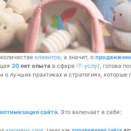
 количестве
клиентов
, а значит, о
продвижен
ющая
20
лет опыта
в сфере
IT-услуг
, готова п
 о лучших практиках и стратегиях, которые 
оптимизация сайта
. Это включает в себя:
ных
ключевых слов
, таких как
продвижение сайта
дет