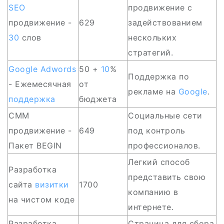
SEO
продвижение с
продвижение -
629
задействованием
30
слов
нескольких
стратегий.
Google Adwords
50 +
10
%
Поддержка по
- Ежемесячная
от
рекламе на
Google
.
поддержка
бюджета
СMM
Социальные сети
продвижение -
649
под контроль
Пакет BEGIN
профессионалов.
Легкий способ
Разработка
представить свою
сайта
визитки
1700
компанию в
на чистом коде
интернете.
Разработка
Страница для сбора