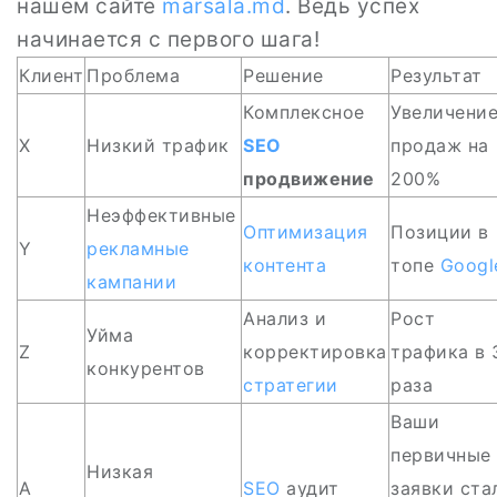
нашем сайте
marsala.md
. Ведь успех
начинается с первого шага!
Клиент
Проблема
Решение
Результат
Комплексное
Увеличени
X
Низкий трафик
SEO
продаж на
продвижение
200%
Неэффективные
Оптимизация
Позиции в
Y
рекламные
контента
топе
Googl
кампании
Анализ и
Рост
Уйма
Z
корректировка
трафика в 
конкурентов
стратегии
раза
Ваши
первичные
Низкая
A
SEO
аудит
заявки ста