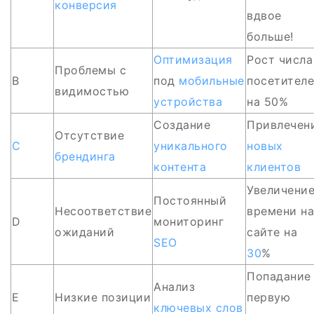
конверсия
вдвое
больше!
Оптимизация
Рост числа
Проблемы с
B
под
мобильные
посетител
видимостью
устройства
на 50%
Создание
Привлечен
Отсутствие
C
уникального
новых
брендинга
контента
клиентов
Увеличени
Постоянный
Несоответствие
времени на
D
мониторинг
ожиданий
сайте на
SEO
30
%
Попадание
Анализ
E
Низкие позиции
первую
ключевых слов