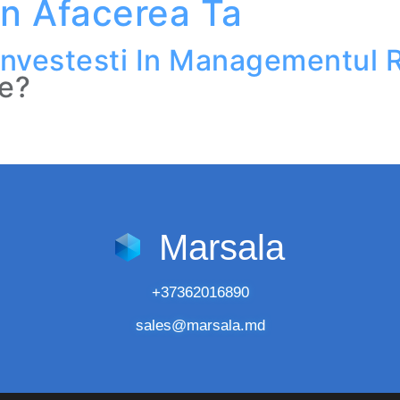
In
Afacerea Ta
Investesti
In
Managementul R
e?
Marsala
+37362016890
sales@marsala.md