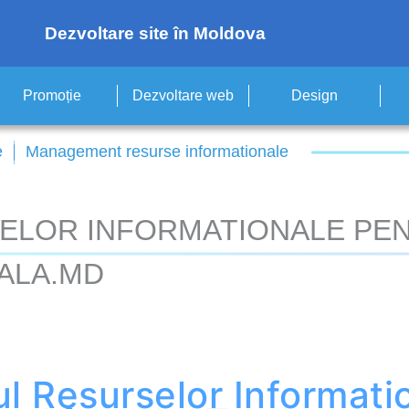
Dezvoltare site în Moldova
Promoție
Dezvoltare web
Design
e
Management resurse informationale
LOR INFORMATIONALE PEN
ALA.MD
 Resurselor
Informati