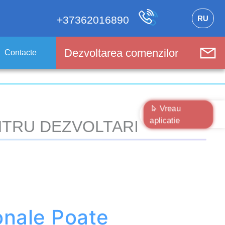
RU
+37362016890
Dezvoltarea comenzilor
Contacte
Vreau
aplicatie
TRU DEZVOLTARI
onale
Poate