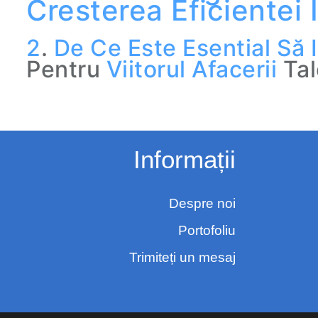
Cresterea Eficientei
2
.
De
Ce
Este
Esential
Să
Pentru
Viitorul
Afacerii
Tal
Informații
Despre noi
Portofoliu
Trimiteți un mesaj