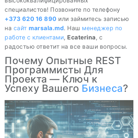
высококвалифицированных
специалистов! Позвоните по телефону
+373 620 16 890
или займитесь записью
на
сайт
marsala.md
. Наш
менеджер по
работе с клиентами
,
Ecaterina
, с
радостью ответит на все ваши вопросы.
Почему Опытные REST
Программисты Для
Проекта — Ключ к
Успеху Вашего
Бизнеса
?