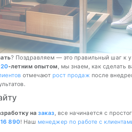
зать
? Поздравляем — это правильный шаг к
м
20
-летним опытом
, мы знаем, как сделать 
лиентов
отмечают
рост продаж
после внедрен
льтатов.
айту
азработку на
заказ
, все начинается с просто
 16 890
! Наш
менеджер по работе с клиентам