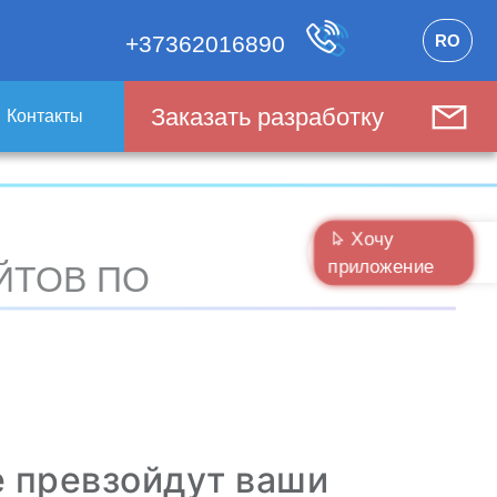
RO
+37362016890
Заказать разработку
Контакты
Хочу
приложение
ЙТОВ ПО
е превзойдут ваши