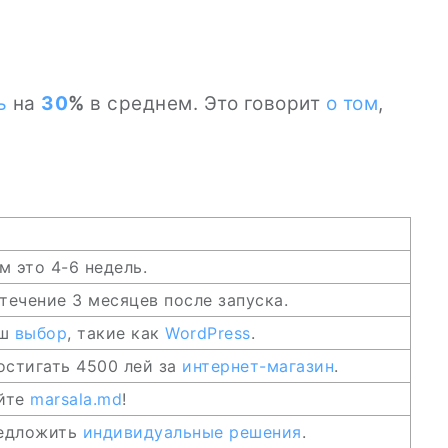
ь
на
30
%
в среднем. Это говорит
о том
,
ем это 4-6 недель.
течение 3 месяцев после запуска.
аш
выбор
, такие как
WordPress
.
остигать 4500 лей за
интернет-магазин
.
айте
marsala.md
!
редложить
индивидуальные решения
.