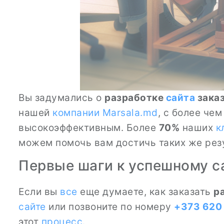
Вы задумались о
разработке
сайта
зака
нашей
компании
Marsala.md
, с более че
высокоэффективным. Более
70%
наших
к
можем помочь вам достичь таких же резу
Первые шаги к успешному с
Если вы
все
еще думаете, как заказать
р
сайте
или позвоните по номеру
+373 620
этот
процесс
.