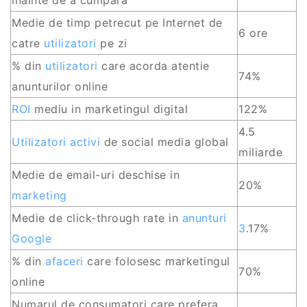
inainte de a cumpara
Medie de timp petrecut pe Internet de
6 ore
catre
utilizatori
pe zi
% din
utilizatori
care acorda atentie
74%
anunturilor online
ROI
mediu in marketingul digital
122%
4.5
Utilizatori activi
de social media global
miliarde
Medie de email-uri deschise in
20%
marketing
Medie de click-through rate in
anunturi
3
.17%
Google
% din
afaceri
care folosesc marketingul
70%
online
Numarul de consumatori care prefera