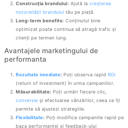
Construcția brandului:
Ajută la
creșterea
notorietății brandului
tău pe piață.
Long-term benefits:
Conținutul bine
optimizat poate continua să atragă trafic și
clienți pe termen lung.
Avantajele marketingului de
performanta
Rezultate imediate
:
Poți observa rapid
ROI
(return of investment) în urma campaniilor.
Măsurabilitate:
Poți urmări fiecare clic,
conversie
și efectuarea vânzărilor, ceea ce îți
permite să ajustezi strategiile.
Flexibilitate
:
Poți modifica campaniile rapid pe
baza performanței și feedback-ului