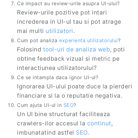
Ce impact au review-urile asupra UI-ului?
Review-urile pozitive pot intari
increderea in UI-ul tau si pot atrage
mai multi
utilizatori
.
Cum pot analiza
experienta utilizatorului
?
Folosind
tool-uri de analiza
web
, poti
obtine feedback vizual si metric pe
interactiunea utilizatorului?
Ce se intampla daca ignor UI-ul?
Ignorarea UI-ului poate duce la pierderi
financiare si la o reputatie negativa.
Cum ajuta UI-ul in
SEO
?
Un UI bine structurat faciliteaza
crawlers-ilor accesul la
continut
,
imbunatatind astfel
SEO
.