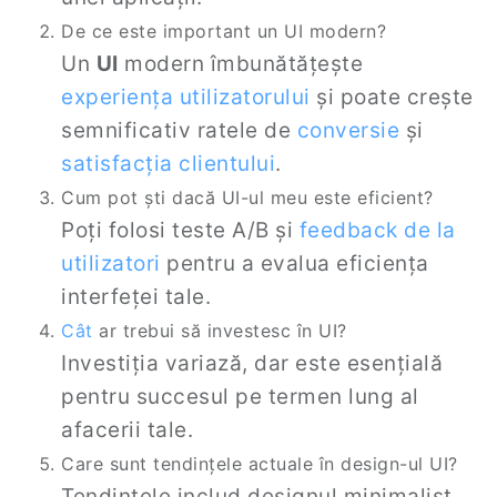
De ce este important un UI modern?
Un
UI
modern îmbunătățește
experiența utilizatorului
și poate crește
semnificativ ratele de
conversie
și
satisfacția clientului
.
Cum pot ști dacă UI-ul meu este eficient?
Poți folosi teste A/B și
feedback de la
utilizatori
pentru a evalua eficiența
interfeței tale.
Cât
ar trebui să investesc în UI?
Investiția variază, dar este esențială
pentru succesul pe termen lung al
afacerii tale.
Care sunt tendințele actuale în design-ul UI?
Tendințele includ designul minimalist,