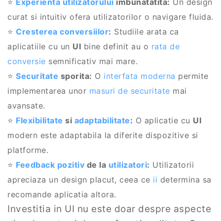
⭐
Experienta utilizatorului
imbunatatita:
Un design
curat si intuitiv ofera utilizatorilor o navigare fluida.
⭐
Cresterea conversiilor
:
Studiile arata ca
aplicatiile cu un
UI
bine definit au o
rata de
conversie
semnificativ mai mare.
⭐
Securitate
sporita:
O
interfata moderna
permite
implementarea unor
masuri de securitate
mai
avansate.
⭐
Flexibilitate
si
adaptabilitate
:
O aplicatie cu
UI
modern este adaptabila la diferite dispozitive si
platforme.
⭐
Feedback pozitiv
de la
utilizatori
:
Utilizatorii
apreciaza un design placut, ceea ce
ii
determina sa
recomande aplicatia altora.
Investitia in UI nu este doar despre aspecte