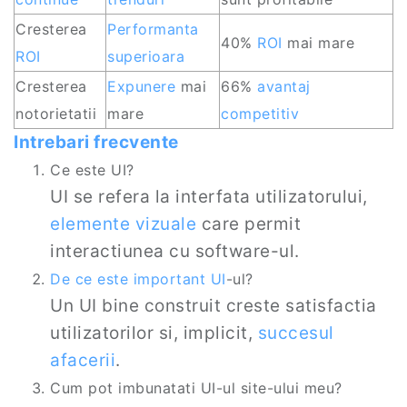
Cresterea
Performanta
40%
ROI
mai mare
ROI
superioara
Cresterea
Expunere
mai
66%
avantaj
notorietatii
mare
competitiv
Intrebari frecvente
Ce este UI?
UI se refera la interfata utilizatorului,
elemente vizuale
care permit
interactiunea cu software-ul.
De ce este important UI
-ul?
Un UI bine construit creste satisfactia
utilizatorilor si, implicit,
succesul
afacerii
.
Cum pot imbunatati UI-ul site-ului meu?