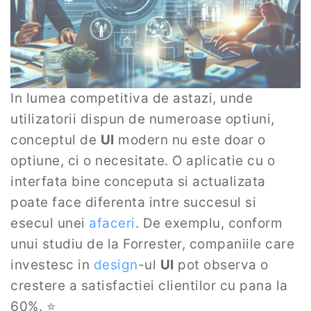
In lumea competitiva de astazi, unde
utilizatorii dispun de numeroase optiuni,
conceptul de
UI
modern nu este doar o
optiune, ci o necesitate. O aplicatie cu o
interfata bine conceputa si actualizata
poate face diferenta intre succesul si
esecul unei
afaceri
. De exemplu, conform
unui studiu de la Forrester, companiile care
investesc in
design
-ul
UI
pot observa o
crestere a satisfactiei clientilor cu pana la
60%. ⭐