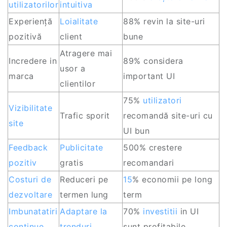
utilizatorilor
intuitiva
Experiență
Loialitate
88% revin la site-uri
pozitivă
client
bune
Atragere mai
Incredere in
89% considera
usor a
marca
important UI
clientilor
75%
utilizatori
Vizibilitate
Trafic sporit
recomandă site-uri cu
site
UI bun
Feedback
Publicitate
500% crestere
pozitiv
gratis
recomandari
Costuri de
Reduceri pe
15
% economii pe long
dezvoltare
termen lung
term
Imbunatatiri
Adaptare la
70%
investitii
in UI
continue
trenduri
sunt profitabile