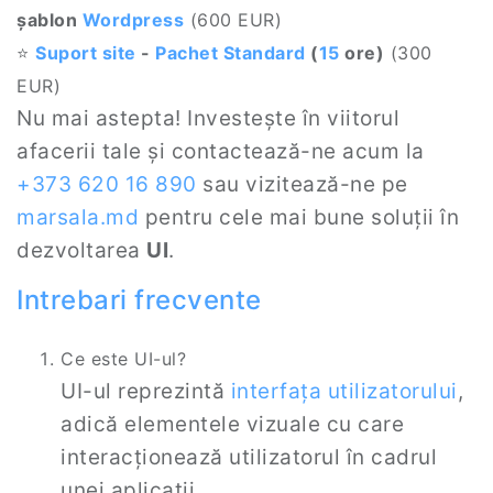
șablon
Wordpress
(600 EUR)
⭐
Suport site
-
Pachet Standard
(
15
ore)
(300
EUR)
Nu mai astepta! Investește în viitorul
afacerii tale și contactează-ne acum la
+373 620 16 890
sau vizitează-ne pe
marsala.md
pentru cele mai bune soluții în
dezvoltarea
UI
.
Intrebari frecvente
Ce este UI-ul?
UI-ul reprezintă
interfața utilizatorului
,
adică elementele vizuale cu care
interacționează utilizatorul în cadrul
unei aplicații.