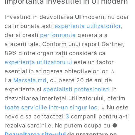
Importanta investitiei in UI modern
Investind in dezvoltarea
UI
modern, nu doar
ca imbunatatesti
experienta utilizatorilor
,
dar si cresti
performanta
generala a
afacerii tale. Conform unui raport Gartner,
89% dintre organizații consideră ca
experiența utilizatorului
este un factor
esențial în atingerea obiectivelor lor. ⭐
La
Marsala.md
, cu peste 20 de ani de
experienta si
specialisti profesionisti
in
dezvoltarea interfeței utilizatorului, oferim
toate serviciile intr-un singur loc
. ⭐ Nu este
nevoie sa contactezi
3
companii pentru a-ti
rezolva sarcinile. Ne putem ocupa cu ●
Dezvoltarea site-ului
de prezentare pe