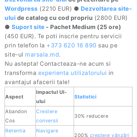
Wordpress
(2210 EUR) ●
Dezvoltarea site-
ului
de catalog cu cod propriu
(2800 EUR)
●
Suport site
- Pachet Medium (25 ore)
(450 EUR). Te poti inscrie pentru servicii
prin telefon la
+373 620 16 890
sau pe
site-ul
marsala.md
.
Nu astepta! Contacteaza-ne acum si
transforma
experienta utilizatorului
in
avantajul afacerii tale!
Impactul UI-
Aspect
Statistici
ului
Abandon
Crestere
30% reducere
Cos
conversii
Retentia
Navigare
200%
creștere vânzări