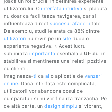
joaca un rol crucial in definirea experientei
utilizatorului. O
interfata intuitiva
si placuta
nu doar ca faciliteaza navigarea, dar si
influenteaza direct
succesul afacerii
tale.
De exemplu, studiile arata ca 88% dintre
utilizatori
nu revin pe un
site
dupa o
experienta negativa. ⭐ Acest lucru
subliniaza
importanta
esentiala a
UI
-ului in
stabilirea si mentinerea unei relatii pozitive
cu clientii.
Imagineaza-
ti
ca
ai
o aplicatie de
vanzari
online
. Daca interfața este complicată,
utilizatorii vor abandona cosul de
cumparaturi si nu vor finaliza tranzacția. Pe
de altă parte, un
design simplu
și vibrant,