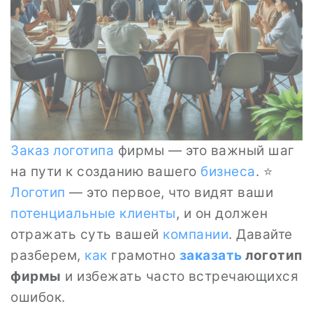
Заказ логотипа
фирмы — это важный шаг
на пути к созданию вашего
бизнеса
. ⭐
Логотип
— это первое, что видят ваши
потенциальные клиенты
, и он должен
отражать суть вашей
компании
. Давайте
разберем,
как
грамотно
заказать
логотип
фирмы
и избежать часто встречающихся
ошибок.