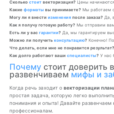
Сколько
стоит
векторизация?
Цены начинаются 
Какие
форматы
вы принимаете?
Мы работаем с
Могу ли я внести
изменения
после заказа?
Да, 
Как я получу готовую работу?
Мы отправим ва
Есть ли у вас
гарантии
?
Да, мы гарантируем вы
Можно ли получить
консультацию
?
Конечно! По
Что делать, если мне не понравится результат
Как долго работают ваши
специалисты
?
У нас 
Почему
стоит доверить 
развенчиваем
мифы и з
Когда речь заходит о
векторизации план
простая задача, которую легко выполнить
понимания и опыта! Давайте развенчаем
профессионалам.