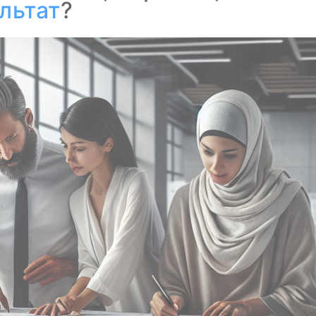
льтат
?