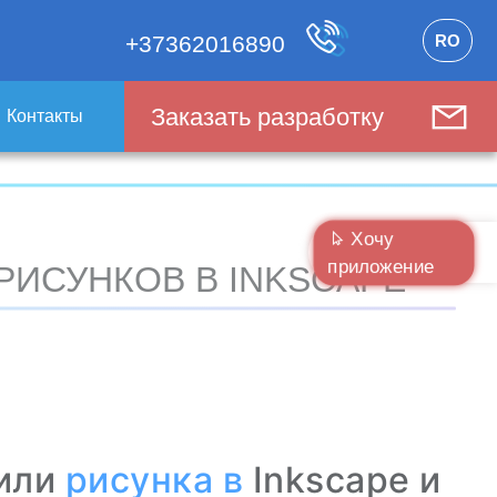
RO
+37362016890
Заказать разработку
Контакты
Хочу
приложение
РИСУНКОВ В INKSCAPE
 или
рисунка
в
Inkscape и