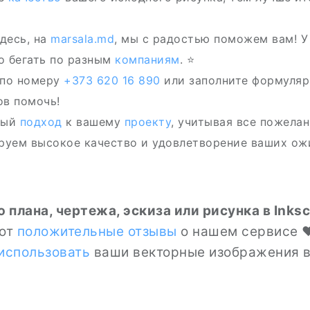
десь, на
marsala.md
, мы с радостью поможем вам! У
о бегать по разным
компаниям
. ⭐
 по номеру
+373 620 16 890
или заполните формуляр
ов помочь!
ный
подход
к вашему
проекту
, учитывая все пожелан
уем высокое качество и удовлетворение ваших ож
 плана, чертежа, эскиза или рисунка в Inks
ют
положительные отзывы
о нашем сервисе ❤
использовать
ваши векторные изображения 