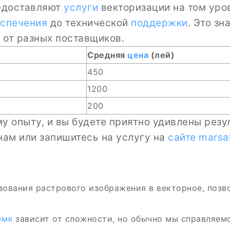
доставляют
услуги
векторизации на том уров
еспечения
до технической
поддержки
. Это зн
и
от разных поставщиков.
Средняя
цена
(лей)
450
1200
200
у опыту, и вы будете приятно удивлены резу
нам или запишитесь на услугу на
сайте
marsa
ования растрового изображения в векторное, позв
емя
зависит от сложности, но обычно мы справляем