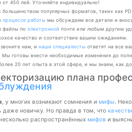
от 450 лей. Уточняйте индивидуально!
 большинством популярных форматов, таких как PDF
в
процессе
работы
мы обсуждаем все детали и внос
м файлы по
электронной
почте или любым другим у
сокое качество и соответствие вашим ожиданиям.
звоните нам, и
наши специалисты
ответят на все в
?
Мы готовы внести необходимые изменения до полн
более 20 лет опыта в этой сфере, и мы знаем, как д
векторизацию плана профе
аблуждения
а
, у многих возникают сомнения и
мифы
. Нек
 даже новичку. Но правда в том, что
качеств
 несколько распространённых
мифов
и выясни