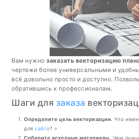
Вам нужно
заказать векторизацию план
чертежи более универсальными и удобн
всё довольно просто и доступно. Позвол
обратившись к профессионалам.
Шаги для
заказа
векторизац
Определите цель векторизации.
Что именн
для
сайта
? ⭐
Соберите исходные материалы.
Чем луч