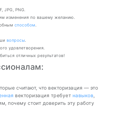
, JPG, PNG.
им изменения по вашему желанию.
добным
способом
.
аши
вопросы
.
ого удовлетворения.
обиться отличных результатов!
ссионалам:
оторые считают, что векторизация — это
енная
векторизация требует
навыков
,
м, почему стоит доверить эту работу