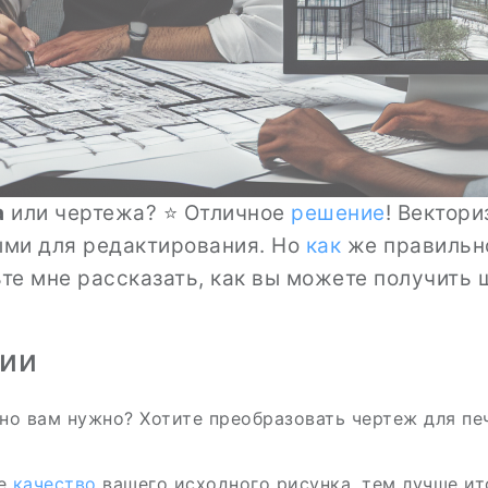
а
или чертежа? ⭐ Отличное
решение
! Вектор
ыми для редактирования. Но
как
же правильно
ьте мне рассказать, как вы можете получить 
ии
о вам нужно? Хотите преобразовать чертеж для пе
ше
качество
вашего исходного рисунка, тем лучше ито