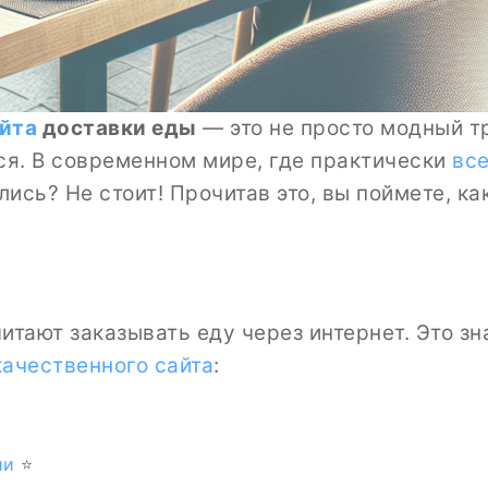
айта
доставки еды
— это не просто модный т
ся. В современном мире, где практически
вс
ись? Не стоит! Прочитав это, вы поймете, к
тают заказывать еду через интернет. Это знач
качественного сайта
:
ии
⭐