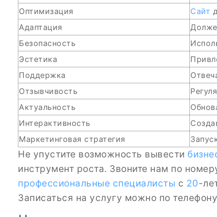
Оптимизация
Сайт
д
Адаптация
Долже
Безопасность
Испол
Эстетика
Привл
Поддержка
Отвеч
Отзывчивость
Регул
Актуальность
Обнов
Интерактивность
Созда
Маркетинговая стратегия
Запус
Не упустите возможность вывести
бизне
инструмент роста. Звоните нам по номе
профессиональные специалисты
с
20
-ле
Записаться на услугу можно по телефону