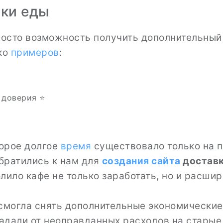
вки еды
росто возможность получить дополнительный 
ко
примеров
:
 доверия ⭐
торое долгое
время
существовало только на 
обратились к нам для
создания сайта
доставк
олило кафе не только заработать, но и расш
смогла снять дополнительные экономические 
адали от неоправданных расходов на стары