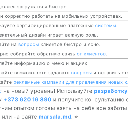
олжен загружаться быстро.
н корректно работать на мобильных устройствах.
ьзуйте сертифицированные платежные
системы
.
екательный дизайн играет важную роль.
айте на
вопросы
клиентов быстро и ясно.
ярно собирайте обратную связь
от клиентов
.
ляйте информацию о меню и акциях.
вайте возможность задавать
вопросы
и оставить от
кайте
рекламные кампании
для привлечения новых к
с
на новый уровень! Используйте
разработку
ру
+373 620 16 890
и получите консультацию о
тним опытом готовы взять на себя все забот
 или на сайте
marsala.md
. ⭐