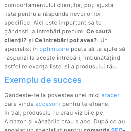
comportamentului clienților, poți ajusta
lista pentru a răspunde nevoilor lor
specifice. Aici este important să te
gândești la întrebări precum:
Ce caută
clienții?
și
Ce întrebări pot avea?
. Un
specialist în
optimizare
poate să te ajute să
răspunzi la aceste întrebări, îmbunătățind
astfel relevanța listei și a produsului tău.
Exemplu de succes
Gândește-te la povestea unei mici
afaceri
care vinde
accesorii
pentru telefoane.
Inițial, produsele nu erau vizibile pe
Amazon și vânzările erau slabe. După ce au
angajat un specialist pentru
comanda
SEO
-