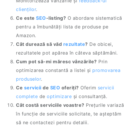
Monitorizează vânzările și
feedback-ul
clienților
.
Ce este
SEO
-listing?
O abordare sistematică
pentru a îmbunătăți lista de produse pe
Amazon.
Cât durează să văd
rezultate
?
De obicei,
rezultatele pot apărea în câteva săptămâni.
Cum pot să-mi măresc vânzările?
Prin
optimizarea constantă a listei și
promovarea
produselor
.
Ce
servicii
de
SEO
oferiți?
Oferim
servicii
complete
de
optimizare
și consultanță.
Cât costă serviciile voastre?
Prețurile variază
în funcție de serviciile solicitate, te așteptăm
să ne contactezi pentru detalii.