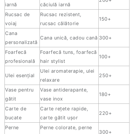
200+
iarnă
căciulă iarnă
Rucsac de
Rucsac rezistent,
150+
voiaj
rucsac călătorie
Cana
Cana unică, cadou cană
300+
personalizată
Foarfecă
Foarfecă tuns, foarfecă
100+
profesională
hair stylist
Ulei aromaterapie, ulei
Ulei esențial
250+
relaxare
Vase pentru
Vase antiderapante,
180+
gătit
vase inox
Carte de
Carte rețete rapide,
220+
bucate
carte gătit ușor
Perne
Perne colorate, perne
300+