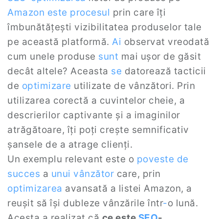
Amazon
este
procesul
prin care îți
îmbunătățești vizibilitatea produselor tale
pe această platformă.
Ai
observat vreodată
cum unele produse
sunt
mai ușor de găsit
decât altele? Aceasta
se
datorează tacticii
de
optimizare
utilizate de vânzători. Prin
utilizarea corectă a cuvintelor cheie, a
descrierilor captivante și a imaginilor
atrăgătoare, îți poți crește semnificativ
șansele de a atrage clienți.
Un exemplu relevant este o
poveste de
succes
a
unui
vânzător
care, prin
optimizarea
avansată a listei Amazon, a
reușit să își dubleze vânzările într
-
o lună.
Acesta a realizat că
ce este
SEO
-