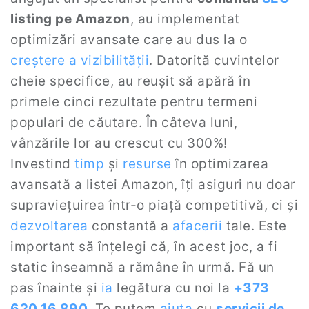
listing pe Amazon
, au implementat
optimizări avansate care au dus la o
creștere a vizibilității
. Datorită cuvintelor
cheie specifice, au reușit să apără în
primele cinci rezultate pentru termeni
populari de căutare. În câteva luni,
vânzările lor au crescut cu 300%!
Investind
timp
și
resurse
în optimizarea
avansată a listei Amazon, îți asiguri nu doar
supraviețuirea într-o piață competitivă, ci și
dezvoltarea
constantă a
afacerii
tale. Este
important să înțelegi că, în acest joc, a fi
static înseamnă a rămâne în urmă. Fă un
pas înainte și
ia
legătura cu noi la
+373
620 16 890
. Te putem
ajuta
cu
servicii de