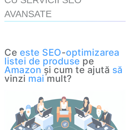
CU SERVICII SEO
AVANSATE
Ce
este
SEO
-
optimizarea
listei de produse
pe
Amazon
și cum te ajută
să
vinzi
mai
mult?