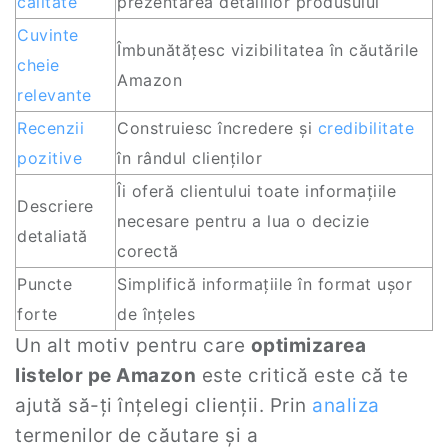
calitate
prezentarea detaliilor produsului
Cuvinte
Îmbunătățesc vizibilitatea în căutările
cheie
Amazon
relevante
Recenzii
Construiesc încredere și
credibilitate
pozitive
în rândul clienților
Îi oferă clientului toate informațiile
Descriere
necesare pentru a lua o decizie
detaliată
corectă
Puncte
Simplifică informațiile în format ușor
forte
de înțeles
Un alt motiv pentru care
optimizarea
listelor pe Amazon
este critică este că te
ajută să-ți înțelegi clienții. Prin
analiza
termenilor de căutare și a