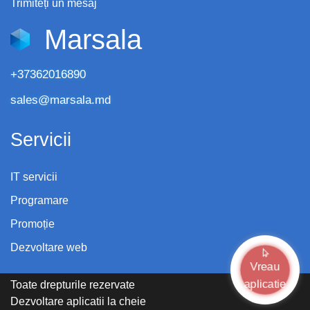
Trimiteți un mesaj
Marsala
+37362016890
sales@marsala.md
Servicii
IT servicii
Programare
Promoție
Dezvoltare web
Vreau
aplicatie
Toate drepturile rezervate
Dezvoltare aplicatii la cheie