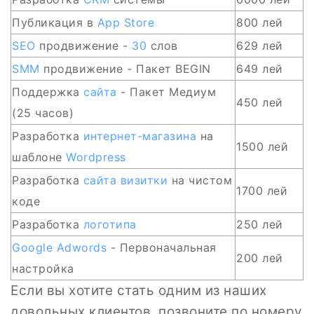
Публикация в
App
Store
800 лей
SEO
продвижение -
30
слов
629 лей
SMM
продвижение - Пакет BEGIN
649 лей
Поддержка
сайта
- Пакет Медиум
450 лей
(25 часов)
Разработка
интернет-магазина
на
1500 лей
шаблоне
Wordpress
Разработка
сайта визитки
на чистом
1700 лей
коде
Разработка
логотипа
250 лей
Google Adwords
- Первоначальная
200 лей
настройка
Если вы хотите стать одним из наших
довольных клиентов, позвоните по номеру