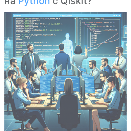
на
Python
с Qiskit?