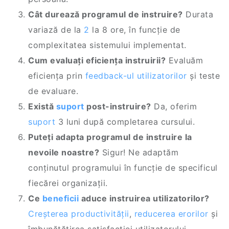
Cât durează programul de instruire?
Durata
variază de la
2
la 8 ore, în funcție de
complexitatea sistemului implementat.
Cum evaluați eficiența instruirii?
Evaluăm
eficiența prin
feedback-ul utilizatorilor
și teste
de evaluare.
Există
suport
post-instruire?
Da, oferim
suport
3 luni după completarea cursului.
Puteți adapta programul de instruire la
nevoile noastre?
Sigur! Ne adaptăm
conținutul programului în funcție de specificul
fiecărei organizații.
Ce
beneficii
aduce instruirea utilizatorilor?
Creșterea productivității
,
reducerea erorilor
și