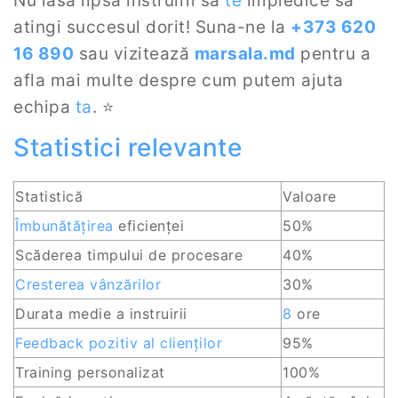
Nu lăsa lipsa instruirii să
te
împiedice să
atingi succesul dorit! Suna-ne la
+373 620
16 890
sau vizitează
marsala.md
pentru a
afla mai multe despre cum putem ajuta
echipa
ta
. ⭐
Statistici relevante
Statistică
Valoare
Îmbunătățirea
eficienței
50%
Scăderea timpului de procesare
40%
Cresterea vânzărilor
30%
Durata medie a instruirii
8
ore
Feedback pozitiv
al
clienților
95%
Training personalizat
100%