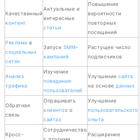
Повышение
Актуальные и
Качественный
вероятности
интересные
контент
повторных
статьи
посещений
Реклама
в
Запуск
SMM
-
Растущее число
социальных
кампаний
подписчиков
сетях
Изучение
Анализ
Улучшение
сайта
поведения
трафика
на основе
данных
пользователей
Опрашивать
Улучшение
Обратная
клиентов
о
пользовательского
связь
сайтах
опыта
Сотрудничество
Кросс-
Расширение
с другими