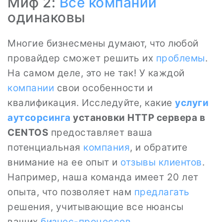
Миф 2:
Все
компании
одинаковы
Многие бизнесмены думают, что любой
провайдер сможет решить их
проблемы
.
На самом деле, это не так! У каждой
компании
свои особенности и
квалификация. Исследуйте, какие
услуги
аутсорсинга
установки HTTP сервера в
CENTOS
предоставляет ваша
потенциальная
компания
, и обратите
внимание на ее опыт и
отзывы клиентов
.
Например, наша команда имеет 20 лет
опыта, что позволяет нам
предлагать
решения, учитывающие все нюансы
ваших
бизнес-процессов
.