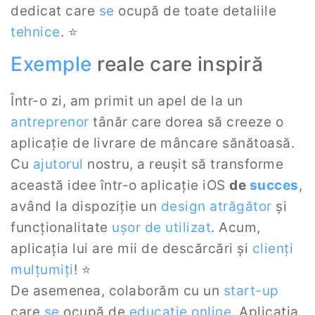
dedicat care
se
ocupă de toate detaliile
tehnice
. ⭐
Exemple
reale care inspiră
Într-o zi, am primit un apel de la un
antreprenor
tânăr care dorea să creeze o
aplicație de livrare de mâncare sănătoasă.
Cu
ajutorul
nostru, a reușit să transforme
această idee într-o aplicație iOS
de
succes
,
având la dispoziție un
design atrăgător
și
funcționalitate
ușor de utilizat
. Acum,
aplicația lui are mii de descărcări și
clienți
mulțumiți
! ⭐
De asemenea, colaborăm cu un
start-up
care
se
ocupă de
educație online
. Aplicatia