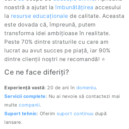
noastră a ajutat la
îmbunătățirea
accesului
la
resurse educaționale
de calitate. Aceasta
este dovada că, împreună, putem
transforma idei ambițioase în realitate.
Peste 70% dintre straturile cu care am
lucrat au avut succes pe piață, iar 90%
dintre clienții noștri ne recomandă! ⭐
Ce ne face diferiți?
Experiență vastă
: 20 de ani în
domeniu
.
Servicii complete
: Nu ai nevoie să contactezi mai
multe
companii
.
Suport tehnic
: Oferim
suport continuu
după
lansare.