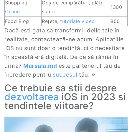
Shopping
Coș de cumpărături, plăți
1300
Online
sigure
Food Blog
Rețete,
tutoriale video
800
Dacă ești gata să transformi ideile tale în
realitate, contactează-ne acum! Aplicațiile
iOS nu sunt doar o tendință, ci o necesitate
în această eră digitală. De ce să rămâi în
urmă?
Marsala.md
este partenerul tău de
încredere pentru
succesul
tău. ⭐
Ce trebuie sa stii despre
dezvoltarea
iOS in 2023 si
tendintele viitoare?