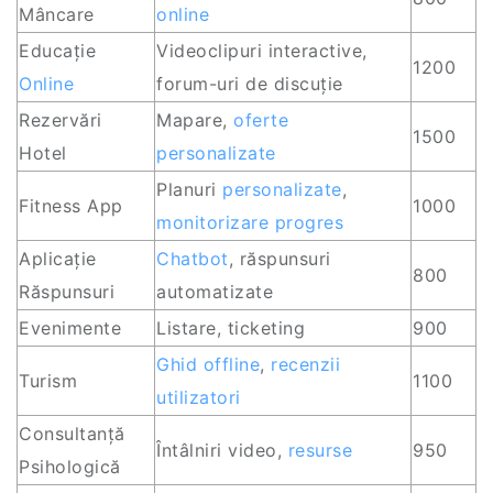
Mâncare
online
Educație
Videoclipuri interactive,
1200
Online
forum-uri de discuție
Rezervări
Mapare,
oferte
1500
Hotel
personalizate
Planuri
personalizate
,
Fitness App
1000
monitorizare progres
Aplicație
Chatbot
, răspunsuri
800
Răspunsuri
automatizate
Evenimente
Listare, ticketing
900
Ghid
offline
,
recenzii
Turism
1100
utilizatori
Consultanță
Întâlniri video,
resurse
950
Psihologică