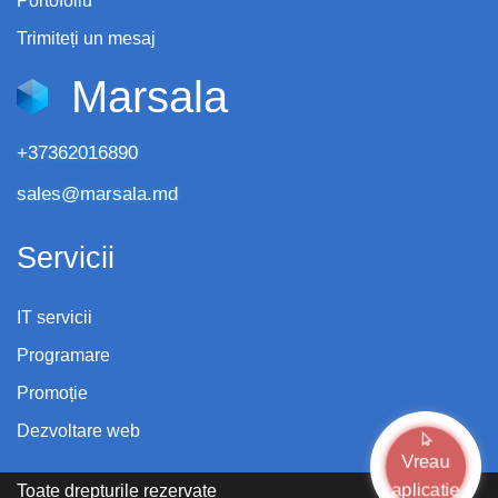
Portofoliu
Trimiteți un mesaj
Marsala
+37362016890
sales@marsala.md
Servicii
IT servicii
Programare
Promoție
Dezvoltare web
Vreau
aplicatie
Toate drepturile rezervate