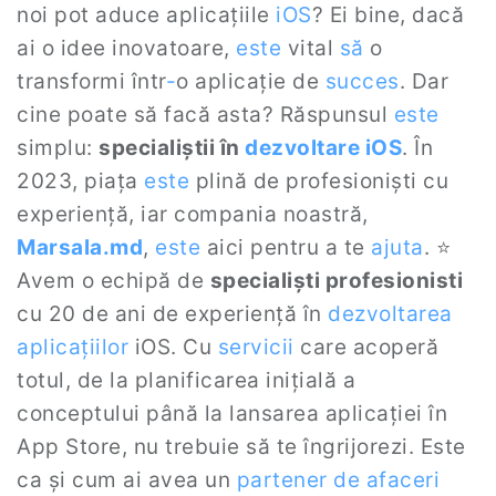
noi pot aduce aplicațiile
iOS
? Ei bine, dacă
ai o idee inovatoare,
este
vital
să
o
transformi într
-
o aplicație de
succes
. Dar
cine poate să facă asta? Răspunsul
este
simplu:
specialiștii în
dezvoltare iOS
. În
2023, piața
este
plină de profesioniști cu
experiență, iar compania noastră,
Marsala.md
,
este
aici pentru a te
ajuta
. ⭐
Avem o echipă de
specialiști profesionisti
cu 20 de ani de experiență în
dezvoltarea
aplicațiilor
iOS. Cu
servicii
care acoperă
totul, de la planificarea inițială a
conceptului până la lansarea aplicației în
App Store, nu trebuie să te îngrijorezi. Este
ca și cum ai avea un
partener de afaceri