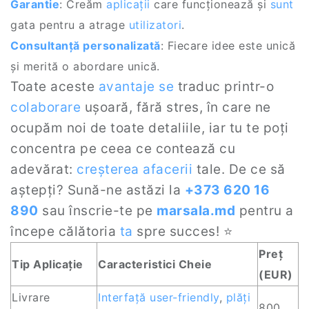
Garantie
: Creăm
aplicații
care funcționează și
sunt
gata pentru a atrage
utilizatori
.
Consultanță personalizată
: Fiecare idee este unică
și merită o abordare unică.
Toate aceste
avantaje
se
traduc printr-o
colaborare
ușoară, fără stres, în care ne
ocupăm noi de toate detaliile, iar tu te poți
concentra pe ceea ce contează cu
adevărat:
creșterea afacerii
tale. De ce să
aștepți? Sună-ne astăzi la
+373 620 16
890
sau înscrie-te pe
marsala.md
pentru a
începe călătoria
ta
spre succes! ⭐
Preț
Tip Aplicație
Caracteristici Cheie
(EUR)
Livrare
Interfață user-friendly
,
plăți
800