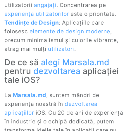
utilizatorii
angajați
. Concentrarea pe
experiența utilizatorilor
este o prioritate. -
Tendințe de Design
: Aplicațiile care
folosesc
elemente de design
moderne
,
precum minimalismul și culorile vibrante,
atrag mai mulți
utilizatori
.
De ce să
alegi
Marsala.md
pentru
dezvoltarea
aplicației
tale iOS?
La
Marsala.md
, suntem mândri de
experiența noastră în
dezvoltarea
aplicațiilor
iOS. Cu 20 de ani de experiență
în industrie și o echipă dedicată, putem
transforma ideile tale în aplicații care nu